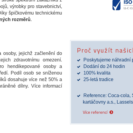
ojů, výrobky pro stavebnictví,
 Díky špičkovému technickému
zných rozměrů
.
Proč využít naši
 osoby, jejichž začlenění do
jejich zdravotnímu omezení.
Poskytujeme náhradní 
 pro hendikepované osoby a
Dodání do 24 hodin
tředí. Podíl osob se sníženou
100% kvalita
níků dosahuje více než 50% a
25-letá tradice
ráněné dílny. Více informací
Reference: Coca-cola,
kartáčovny a.s., Lasse
Více referencí