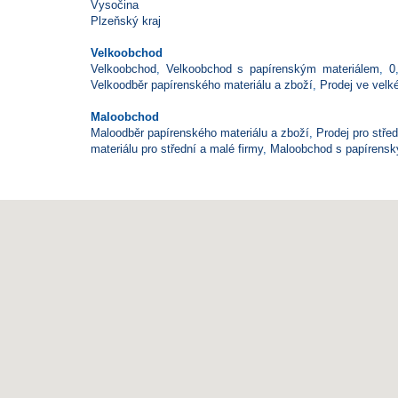
Vysočina
Plzeňský kraj
Velkoobchod
Velkoobchod
,
Velkoobchod s papírenským materiálem
,
0
Velkoodběr papírenského materiálu a zboží
,
Prodej ve vel
Maloobchod
Maloodběr papírenského materiálu a zboží
,
Prodej pro střed
materiálu pro střední a malé firmy
,
Maloobchod s papírens