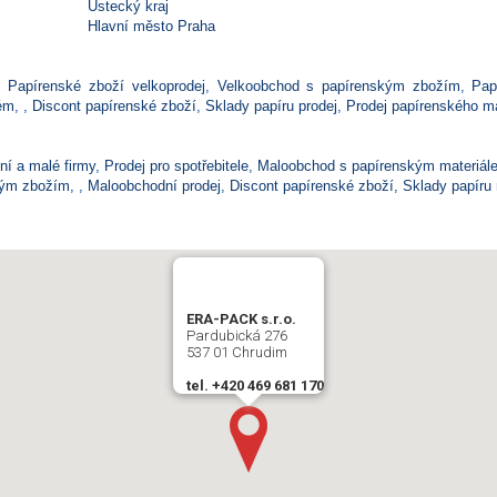
Ústecký kraj
Hlavní město Praha
,
Papírenské zboží velkoprodej
,
Velkoobchod s papírenským zbožím
,
Pap
kém
,
,
Discont papírenské zboží
,
Sklady papíru prodej
,
Prodej papírenského mat
ní a malé firmy
,
Prodej pro spotřebitele
,
Maloobchod s papírenským materiál
kým zbožím
,
,
Maloobchodní prodej
,
Discont papírenské zboží
,
Sklady papíru
ERA-PACK s.r.o.
Pardubická 276
537 01 Chrudim
tel. +420 469 681 170