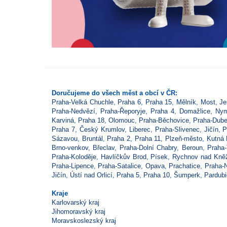
Doručujeme do všech měst a obcí v ČR:
Praha-Velká Chuchle
,
Praha 6
,
Praha 15
,
Mělník
,
Most
,
Je
Praha-Nedvězí
,
Praha-Řeporyje
,
Praha 4
,
Domažlice
,
Nym
Karviná
,
Praha 18
,
Olomouc
,
Praha-Běchovice
,
Praha-Dub
Praha 7
,
Český Krumlov
,
Liberec
,
Praha-Slivenec
,
Jičín
,
P
Sázavou
,
Bruntál
,
Praha 2
,
Praha 11
,
Plzeň-město
,
Kutná 
Brno-venkov
,
Břeclav
,
Praha-Dolní Chabry
,
Beroun
,
Praha-
Praha-Koloděje
,
Havlíčkův Brod
,
Písek
,
Rychnov nad Kně
Praha-Lipence
,
Praha-Satalice
,
Opava
,
Prachatice
,
Praha-
Jičín
,
Ústí nad Orlicí
,
Praha 5
,
Praha 10
,
Šumperk
,
Pardub
Kraje
Karlovarský kraj
Jihomoravský kraj
Moravskoslezský kraj