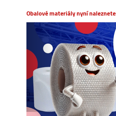
Obalové materiály nyní naleznet
Předchozí