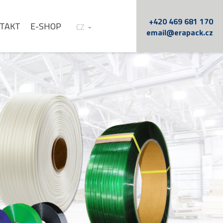
+420 469 681 170
TAKT
E-SHOP
CZ
email@erapack.cz