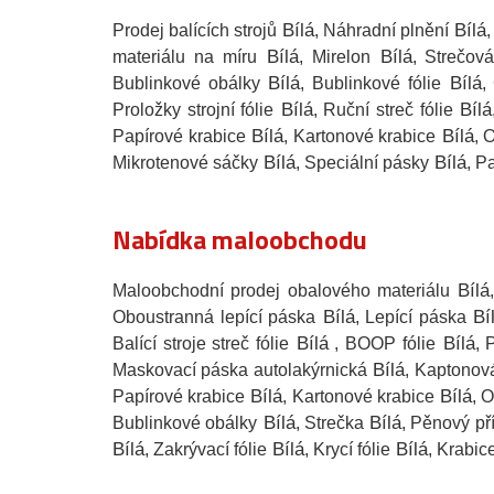
Bílá
Bílá
Prodej balících strojů
, Náhradní plnění
Bílá
Bílá
materiálu na míru
, Mirelon
, Strečová
Bílá
Bílá
Bublinkové obálky
, Bublinkové fólie
,
Bílá
Bílá
Proložky strojní fólie
, Ruční streč fólie
Bílá
Bílá
Papírové krabice
, Kartonové krabice
, 
Bílá
Bílá
Mikrotenové sáčky
, Speciální pásky
, P
Nabídka maloobchodu
Bílá
Maloobchodní prodej obalového materiálu
Bílá
Bí
Oboustranná lepící páska
, Lepící páska
Bílá
Bílá
Balící stroje streč fólie
, BOOP fólie
, 
Bílá
Maskovací páska autolakýrnická
, Kaptonov
Bílá
Bílá
Papírové krabice
, Kartonové krabice
, 
Bílá
Bílá
Bublinkové obálky
, Strečka
, Pěnový př
Bílá
Bílá
Bílá
, Zakrývací fólie
, Krycí fólie
, Krabic