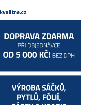
valitne.cz
dující