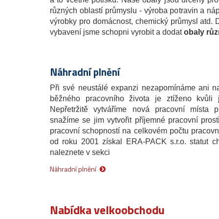
různých oblastí průmyslu - výroba potravin a náp
výrobky pro domácnost, chemický průmysl atd.
vybavení jsme schopni vyrobit a dodat
obaly rů
Náhradní plnění
Při své neustálé expanzi nezapomínáme ani na
běžného pracovního života je ztíženo kvůli 
Nepřetržitě vytváříme nová pracovní místa
snažíme se jim vytvořit příjemné pracovní pros
pracovní schopností na celkovém počtu pracov
od roku 2001 získal ERA-PACK s.r.o. statut ch
naleznete v sekci
Náhradní plnění
Nabídka velkoobchodu