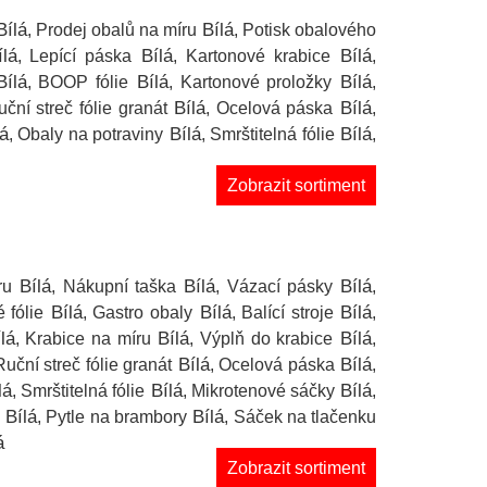
ílá
Bílá
, Prodej obalů na míru
, Potisk obalového
lá
Bílá
Bílá
, Lepící páska
, Kartonové krabice
,
ílá
Bílá
Bílá
, BOOP fólie
, Kartonové proložky
,
Bílá
Bílá
uční streč fólie granát
, Ocelová páska
,
á
Bílá
Bílá
, Obaly na potraviny
, Smrštitelná fólie
,
Zobrazit sortiment
Bílá
Bílá
Bílá
ru
, Nákupní taška
, Vázací pásky
,
Bílá
Bílá
Bílá
 fólie
, Gastro obaly
, Balící stroje
,
lá
Bílá
Bílá
, Krabice na míru
, Výplň do krabice
,
Bílá
Bílá
Ruční streč fólie granát
, Ocelová páska
,
lá
Bílá
Bílá
, Smrštitelná fólie
, Mikrotenové sáčky
,
Bílá
Bílá
, Pytle na brambory
, Sáček na tlačenku
á
Zobrazit sortiment