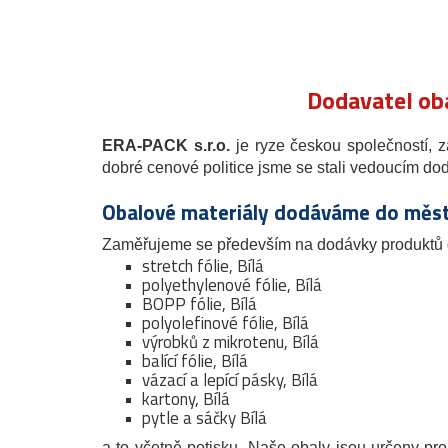
Dodavatel oba
ERA-PACK s.r.o.
je ryze českou společností, 
dobré cenové politice jsme se stali vedoucím d
Obalové materiály dodáváme do měst
Zaměřujeme se především na dodávky produktů 
stretch fólie, Bílá
polyethylenové fólie, Bílá
BOPP fólie, Bílá
polyolefinové fólie, Bílá
výrobků z mikrotenu, Bílá
balící fólie, Bílá
vázací a lepící pásky, Bílá
kartony, Bílá
pytle a sáčky Bílá
a to včetně potisku. Naše obaly jsou určeny pr