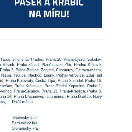
,
Tábor
,
Jindřichův Hradec
,
Praha 20
,
Praha-Újezd
,
Sokolov
,
k-Místek
,
Praha-západ
,
Plzeň-sever
,
Zlín
,
Hradec Králové
,
Praha 3
,
Praha-Benice
,
Znojmo
,
Chomutov
,
Ostrava-město
,
 Nisou
,
Teplice
,
Náchod
,
Louny
,
Praha-Petrovice
,
Žďár nad
íč
,
Praha-Kolovraty
,
Česká Lípa
,
Praha-Suchdol
,
Praha 16
,
enešov
,
Praha-Královice
,
Praha-Přední Kopanina
,
Praha 1
,
východ
,
Praha-Šeberov
,
Praha 13
,
Praha-Křeslice
,
Praha 8
,
aha 14
,
Praha-Březiněves
,
Litoměřice
,
Praha-Ďáblice
,
Nový
ovy
, ...
Další města
Jihočeský kraj
Pardubický kraj
Olomoucký kraj