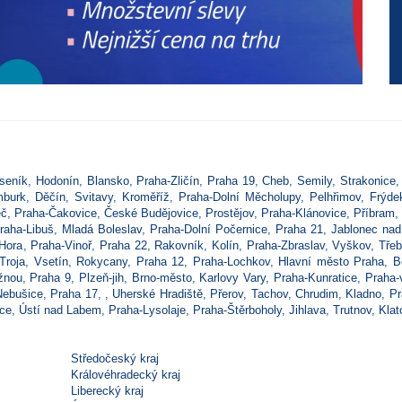
seník
,
Hodonín
,
Blansko
,
Praha-Zličín
,
Praha 19
,
Cheb
,
Semily
,
Strakonice
burk
,
Děčín
,
Svitavy
,
Kroměříž
,
Praha-Dolní Měcholupy
,
Pelhřimov
,
Frýde
eč
,
Praha-Čakovice
,
České Budějovice
,
Prostějov
,
Praha-Klánovice
,
Příbram
,
raha-Libuš
,
Mladá Boleslav
,
Praha-Dolní Počernice
,
Praha 21
,
Jablonec nad
Hora
,
Praha-Vinoř
,
Praha 22
,
Rakovník
,
Kolín
,
Praha-Zbraslav
,
Vyškov
,
Třeb
Troja
,
Vsetín
,
Rokycany
,
Praha 12
,
Praha-Lochkov
,
Hlavní město Praha
,
B
žnou
,
Praha 9
,
Plzeň-jih
,
Brno-město
,
Karlovy Vary
,
Praha-Kunratice
,
Praha-
Nebušice
,
Praha 17
,
,
Uherské Hradiště
,
Přerov
,
Tachov
,
Chrudim
,
Kladno
,
Pr
ice
,
Ústí nad Labem
,
Praha-Lysolaje
,
Praha-Štěrboholy
,
Jihlava
,
Trutnov
,
Klat
Středočeský kraj
Královéhradecký kraj
Liberecký kraj