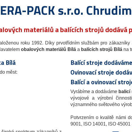
ERA-PACK s.r.o. Chrudim
lových materiálů a balících strojů dodává 
založenou roku 1992. Díky prvotřídním službám pro zákazníky
odavatelem
obalových materiálů Bílá
a
balících strojů Bílá
na t
a Bílá
Balící stroje dodáváme
Ovinovací stroje dodá
do měst:
Balící a ovinovací str
Vyrábíme a dodáváme
balicí
vývojové a výrobní činnos
významného světového výrobce
Potvrzením o kvalitě námi d
9001, ISO 14001, ISO 4500
o široké spektrum zákazníků z