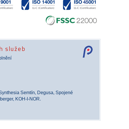
ch služeb
plnění
 Synthesia Semtín, Degusa, Spojené
lsberger, KOH-I-NOR.