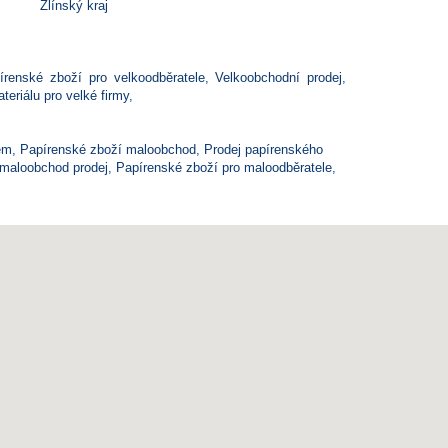
Zlínský kraj
írenské zboží pro velkoodběratele
,
Velkoobchodní prodej
,
eriálu pro velké firmy
,
em
,
Papírenské zboží maloobchod
,
Prodej papírenského
 maloobchod prodej
,
Papírenské zboží pro maloodběratele
,