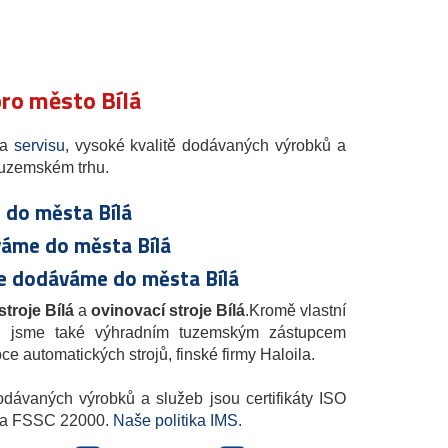
pro město Bílá
 a
servisu
, vysoké kvalitě dodávaných výrobků a
uzemském trhu.
 do města Bílá
váme do města Bílá
oje dodáváme do města Bílá
 stroje Bílá
a
ovinovací stroje
Bílá
.Kromě vlastní
ti jsme také výhradním tuzemským zástupcem
 automatických strojů, finské firmy Haloila.
odávaných výrobků a služeb jsou certifikáty ISO
1 a FSSC 22000.
Naše politika IMS
.