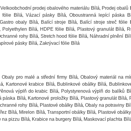
Bílá
B
, Velkoobchodní prodej obalového materiálu
, Prodej obalů
Bílá
Bílá
Bí
 fólie
, Vázací pásky
, Oboustranná lepící páska
Bílá
Bílá
B
 Gastro obaly
, Balící stroje
, Balící stroje streč fólie
Bílá
Bílá
Bílá
, Polyethylen
, HDPE fólie
, Plastový granulát
, R
Bílá
Bílá
Bíl
Ochranné rohy
, Stretch hood fólie
, Náhradní plnění
Bílá
Bílá
apírové pásky
, Zakrývací fólie
Bílá
, Obaly pro malé a střední firmy
, Obalový materiál na mí
lá
Bílá
Bílá
, Kartonové krabice
, Bublinkové obálky
, Bublinkové
Bílá
Bí
Pěnová výplň do krabic
, Polystyrenová výplň do balíků
Bílá
Bílá
Bílá
á páska
, Kartonové proložky
, Plastový granulát
, 
Bílá
Bílá
Bí
Ochranné rohy
, Plastové obálky
, Obaly na potraviny
Bílá
Bílá
Bílá
ířez
, Mirelon
, Transportní obálky
, Plastové obálky
Bílá
Bílá
Bíl
e na pizzu
, Krabice na burgery
, Maskovací plachta