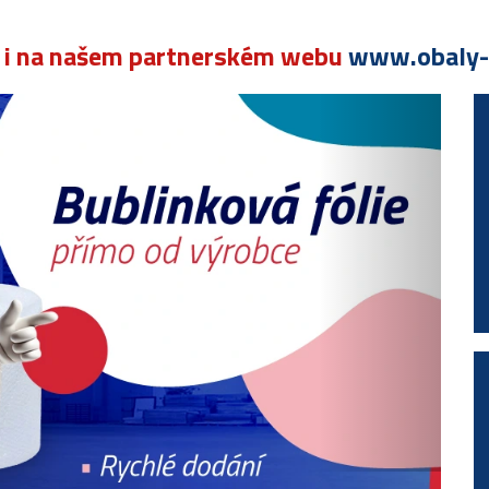
e i na našem partnerském webu
www.obaly-k
Násle