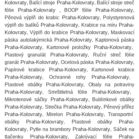
Kolovraty
Praha-Kolovraty
, Balící stroje
, Balící stroje streč
Praha-Kolovraty
Praha-Kolovraty
fólie
, BOOP fólie
,
Praha-Kolovraty
Pěnová výplň do krabic
, Polystyrenová
Praha-Kolovraty
Praha-
výplň do balíků
, Krabice na míru
Kolovraty
Praha-Kolovraty
, Výplň do krabice
, Maskovací
Praha-Kolovraty
páska autolakýrnická
, Kaptonová páska
Praha-Kolovraty
Praha-Kolovraty
, Kartonové proložky
,
Praha-Kolovraty
Plastový granulát
, Ruční streč fólie
Praha-Kolovraty
Praha-Kolovraty
granát
, Ocelová páska
,
Praha-Kolovraty
Papírové krabice
, Kartonové krabice
Praha-Kolovraty
Praha-Kolovraty
, Ochranné rohy
,
Praha-Kolovraty
Plastové obálky
, Obaly na potraviny
Praha-Kolovraty
Praha-Kolovraty
, Smrštitelná fólie
,
Praha-Kolovraty
Mikrotenové sáčky
, Bublinkové obálky
Praha-Kolovraty
Praha-Kolovraty
, Strečka
, Pěnový přířez
Praha-Kolovraty
Praha-Kolovraty
, Mirelon
, Transportní
Praha-Kolovraty
Praha-
obálky
, Plastové obálky
Kolovraty
Praha-Kolovraty
, Pytle na brambory
, Sáček na
Praha-Kolovraty
Praha-
tlačenku
, Zakrývací fólie