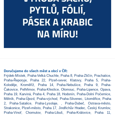
Doručujeme do všech měst a obcí v ČR:
Frýdek-Místek
,
Praha-Velká Chuchle
,
Praha 8
,
Praha-Zličín
,
Prachatice
,
Praha-Řeporyje
,
Praha 22
,
Plzeň-sever
,
Klatovy
,
Praha 5
,
Praha-
Koloděje
,
Kroměříž
,
Praha 14
,
Praha-Nebušice
,
Praha 9
,
Praha-
Čakovice
,
Pelhřimov
,
Praha-Křeslice
,
Olomouc
,
Praha-Lipence
,
Opava
,
Praha 19
,
Karviná
,
Praha 4
,
Praha 18
,
Hodonín
,
Praha-Dolní Počernice
,
Mělník
,
Praha-Újezd
,
Praha-východ
,
Praha-Slivenec
,
Litoměřice
,
Praha
2
,
Praha-Satalice
,
Praha-Lysolaje
,
,
Praha-Dubeč
,
Ostrava-město
,
Strakonice
,
Plzeň-město
,
Praha 17
,
Jindřichův Hradec
,
Český Krumlov
,
Praha-Vinoř
,
Chomutov
,
Praha-Libuš
,
Praha-Královice
,
Praha 11
,