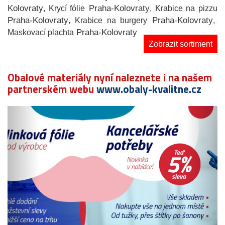
Kolovraty
Praha-Kolovraty
, Krycí fólie
, Krabice na pizzu
Praha-Kolovraty
Praha-Kolovraty
, Krabice na burgery
,
Praha-Kolovraty
Maskovací plachta
Zobrazit sortiment
Obalové materiály nyní naleznete i na našem
partnerském webu
www.obaly-kvalitne.cz
Předchozí
N