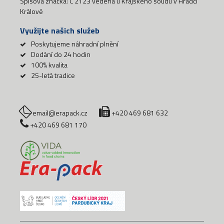
Spisová značka: C 2123 vedená u Krajského soudu v Hradci
Králové
Využijte našich služeb
Poskytujeme náhradní plnění
Dodání do 24 hodin
100% kvalita
25-letá tradice
email@erapack.cz
+420 469 681 632
+420 469 681 170