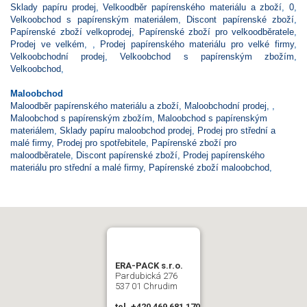
Sklady papíru prodej
,
Velkoodběr papírenského materiálu a zboží
,
0
,
Velkoobchod s papírenským materiálem
,
Discont papírenské zboží
,
Papírenské zboží velkoprodej
,
Papírenské zboží pro velkoodběratele
,
Prodej ve velkém
,
,
Prodej papírenského materiálu pro velké firmy
,
Velkoobchodní prodej
,
Velkoobchod s papírenským zbožím
,
Velkoobchod
,
Maloobchod
Maloodběr papírenského materiálu a zboží
,
Maloobchodní prodej
,
,
Maloobchod s papírenským zbožím
,
Maloobchod s papírenským
materiálem
,
Sklady papíru maloobchod prodej
,
Prodej pro střední a
malé firmy
,
Prodej pro spotřebitele
,
Papírenské zboží pro
maloodběratele
,
Discont papírenské zboží
,
Prodej papírenského
materiálu pro střední a malé firmy
,
Papírenské zboží maloobchod
,
ERA-PACK s.r.o.
Pardubická 276
537 01 Chrudim
tel. +420 469 681 170