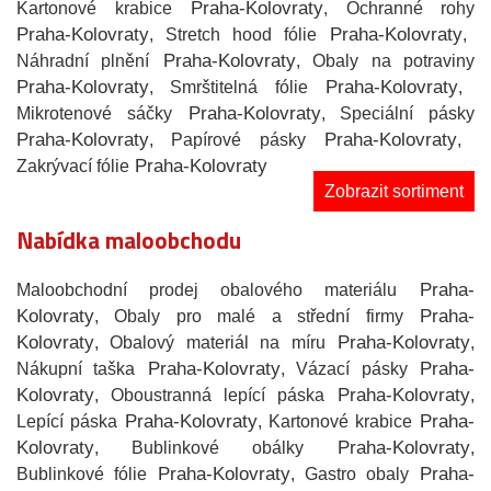
Praha-Kolovraty
Kartonové krabice
, Ochranné rohy
Praha-Kolovraty
Praha-Kolovraty
, Stretch hood fólie
,
Praha-Kolovraty
Náhradní plnění
, Obaly na potraviny
Praha-Kolovraty
Praha-Kolovraty
, Smrštitelná fólie
,
Praha-Kolovraty
Mikrotenové sáčky
, Speciální pásky
Praha-Kolovraty
Praha-Kolovraty
, Papírové pásky
,
Praha-Kolovraty
Zakrývací fólie
Zobrazit sortiment
Nabídka maloobchodu
Praha-
Maloobchodní prodej obalového materiálu
Kolovraty
Praha-
, Obaly pro malé a střední firmy
Kolovraty
Praha-Kolovraty
, Obalový materiál na míru
,
Praha-Kolovraty
Praha-
Nákupní taška
, Vázací pásky
Kolovraty
Praha-Kolovraty
, Oboustranná lepící páska
,
Praha-Kolovraty
Praha-
Lepící páska
, Kartonové krabice
Kolovraty
Praha-Kolovraty
, Bublinkové obálky
,
Praha-Kolovraty
Praha-
Bublinkové fólie
, Gastro obaly