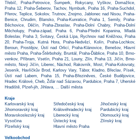
Třebíč
,
Praha-Petrovice
,
Šumperk
,
Rokycany
,
Vyškov
,
Domažlice
,
Praha 12
,
Praha-Šeberov
,
Tachov
,
Nymburk
,
Praha 16
,
Praha-Suchdol
,
Přerov
,
Teplice
,
Sokolov
,
Trutnov
,
Znojmo
,
Jablonec nad Nisou
,
Praha-
Benice
,
Chrudim
,
Blansko
,
Praha-Kunratice
,
Praha 1
,
Semily
,
Praha-
Běchovice
,
Děčín
,
Praha-Zbraslav
,
Praha-Dolní Chabry
,
Praha-Dolní
Měcholupy
,
Praha-západ
,
Praha 6
,
Praha-Přední Kopanina
,
Mladá
Boleslav
,
Praha 3
,
Svitavy
,
Česká Lípa
,
Rychnov nad Kněžnou
,
Praha
20
,
Praha-Troja
,
Kutná Hora
,
Praha-Nedvězí
,
Kolín
,
Praha-Lochkov
,
Beroun
,
Prostějov
,
Ústí nad Orlicí
,
Praha-Klánovice
,
Benešov
,
Hlavní
město Praha
,
Praha-Štěrboholy
,
Bruntál
,
Praha-Ďáblice
,
Praha 10
,
Brno-
venkov
,
Příbram
,
Vsetín
,
Praha 21
,
Louny
,
Zlín
,
Praha 13
,
Jičín
,
Brno-
město
,
Nový Jičín
,
Liberec
,
Náchod
,
Rakovník
,
Most
,
Praha-Kolovraty
,
Jeseník
,
Havlíčkův Brod
,
Karlovy Vary
,
Tábor
,
Kladno
,
Břeclav
,
Písek
,
Ústí nad Labem
,
Praha 15
,
Praha-Březiněves
,
České Budějovice
,
Hradec Králové
,
Cheb
,
Žďár nad Sázavou
,
Pardubice
,
Praha 7
,
Uherské
Hradiště
,
Plzeň-jih
,
Jihlava
, ...
Další města
Kraje
Karlovarský kraj
Středočeský kraj
Jihočeský kraj
Jihomoravský kraj
Královéhradecký kraj
Pardubický kraj
Moravskoslezský kraj
Liberecký kraj
Olomoucký kraj
Vysočina
Ústecký kraj
Zlínský kraj
Plzeňský kraj
Hlavní město Praha
Velkoobchod