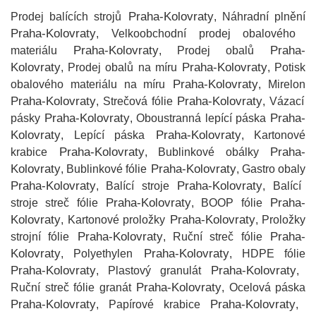
Praha-Kolovraty
Prodej balících strojů
, Náhradní plnění
Praha-Kolovraty
, Velkoobchodní prodej obalového
Praha-Kolovraty
Praha-
materiálu
, Prodej obalů
Kolovraty
Praha-Kolovraty
, Prodej obalů na míru
, Potisk
Praha-Kolovraty
obalového materiálu na míru
, Mirelon
Praha-Kolovraty
Praha-Kolovraty
, Strečová fólie
, Vázací
Praha-Kolovraty
Praha-
pásky
, Oboustranná lepící páska
Kolovraty
Praha-Kolovraty
, Lepící páska
, Kartonové
Praha-Kolovraty
Praha-
krabice
, Bublinkové obálky
Kolovraty
Praha-Kolovraty
, Bublinkové fólie
, Gastro obaly
Praha-Kolovraty
Praha-Kolovraty
, Balící stroje
, Balící
Praha-Kolovraty
Praha-
stroje streč fólie
, BOOP fólie
Kolovraty
Praha-Kolovraty
, Kartonové proložky
, Proložky
Praha-Kolovraty
Praha-
strojní fólie
, Ruční streč fólie
Kolovraty
Praha-Kolovraty
, Polyethylen
, HDPE fólie
Praha-Kolovraty
Praha-Kolovraty
, Plastový granulát
,
Praha-Kolovraty
Ruční streč fólie granát
, Ocelová páska
Praha-Kolovraty
Praha-Kolovraty
, Papírové krabice
,