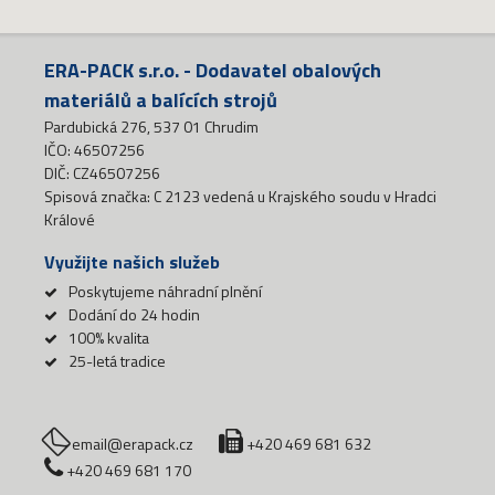
ERA-PACK s.r.o. - Dodavatel obalových
materiálů a balících strojů
Pardubická 276, 537 01 Chrudim
IČO: 46507256
DIČ: CZ46507256
Spisová značka: C 2123 vedená u Krajského soudu v Hradci
Králové
Využijte našich služeb
Poskytujeme náhradní plnění
Dodání do 24 hodin
100% kvalita
25-letá tradice
email@erapack.cz
+420 469 681 632
+420 469 681 170