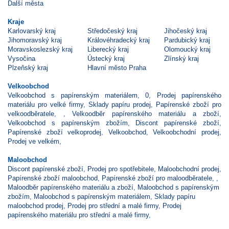
Další města
Kraje
Karlovarský kraj
Středočeský kraj
Jihočeský kraj
Jihomoravský kraj
Královéhradecký kraj
Pardubický kraj
Moravskoslezský kraj
Liberecký kraj
Olomoucký kraj
Vysočina
Ústecký kraj
Zlínský kraj
Plzeňský kraj
Hlavní město Praha
Velkoobchod
Velkoobchod s papírenským materiálem
,
0
,
Prodej papírenského
materiálu pro velké firmy
,
Sklady papíru prodej
,
Papírenské zboží pro
velkoodběratele
,
,
Velkoodběr papírenského materiálu a zboží
,
Velkoobchod s papírenským zbožím
,
Discont papírenské zboží
,
Papírenské zboží velkoprodej
,
Velkoobchod
,
Velkoobchodní prodej
,
Prodej ve velkém
,
Maloobchod
Discont papírenské zboží
,
Prodej pro spotřebitele
,
Maloobchodní prodej
,
Papírenské zboží maloobchod
,
Papírenské zboží pro maloodběratele
,
,
Maloodběr papírenského materiálu a zboží
,
Maloobchod s papírenským
zbožím
,
Maloobchod s papírenským materiálem
,
Sklady papíru
maloobchod prodej
,
Prodej pro střední a malé firmy
,
Prodej
papírenského materiálu pro střední a malé firmy
,