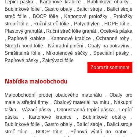
Lepící páska
, Kartonové krabice
, Bublinkové obálky
,
Bublinkové fólie
, Gastro obaly
, Balící stroje
, Balící stroje
streč fólie
, BOOP fólie
, Kartonové proložky
, Proložky
strojní fólie
, Ruční streč fólie
, Polyethylen
, HDPE fólie
,
Plastový granulát
, Ruční streč fólie granát
, Ocelová páska
, Papírové krabice
, Kartonové krabice
, Ochranné rohy
,
Stretch hood fólie
, Náhradní plnění
, Obaly na potraviny
,
Smrštitelná fólie
, Mikrotenové sáčky
, Speciální pásky
,
Papírové pásky
, Zakrývací fólie
Zobrazit sortiment
Nabídka maloobchodu
Maloobchodní prodej obalového materiálu
, Obaly pro
malé a střední firmy
, Obalový materiál na míru
, Nákupní
taška
, Vázací pásky
, Oboustranná lepící páska
, Lepící
páska
, Kartonové krabice
, Bublinkové obálky
,
Bublinkové fólie
, Gastro obaly
, Balící stroje
, Balící stroje
streč fólie
, BOOP fólie
, Pěnová výplň do krabic
,