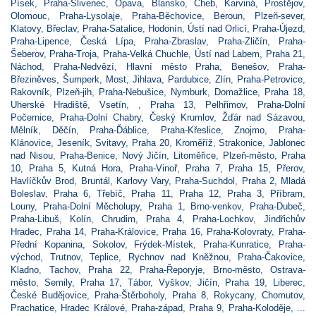
Písek
,
Praha-Slivenec
,
Opava
,
Blansko
,
Cheb
,
Karviná
,
Prostějov
,
Olomouc
,
Praha-Lysolaje
,
Praha-Běchovice
,
Beroun
,
Plzeň-sever
,
Klatovy
,
Břeclav
,
Praha-Satalice
,
Hodonín
,
Ústí nad Orlicí
,
Praha-Újezd
,
Praha-Lipence
,
Česká Lípa
,
Praha-Zbraslav
,
Praha-Zličín
,
Praha-
Šeberov
,
Praha-Troja
,
Praha-Velká Chuchle
,
Ústí nad Labem
,
Praha 21
,
Náchod
,
Praha-Nedvězí
,
Hlavní město Praha
,
Benešov
,
Praha-
Březiněves
,
Šumperk
,
Most
,
Jihlava
,
Pardubice
,
Zlín
,
Praha-Petrovice
,
Rakovník
,
Plzeň-jih
,
Praha-Nebušice
,
Nymburk
,
Domažlice
,
Praha 18
,
Uherské Hradiště
,
Vsetín
,
,
Praha 13
,
Pelhřimov
,
Praha-Dolní
Počernice
,
Praha-Dolní Chabry
,
Český Krumlov
,
Žďár nad Sázavou
,
Mělník
,
Děčín
,
Praha-Ďáblice
,
Praha-Křeslice
,
Znojmo
,
Praha-
Klánovice
,
Jeseník
,
Svitavy
,
Praha 20
,
Kroměříž
,
Strakonice
,
Jablonec
nad Nisou
,
Praha-Benice
,
Nový Jičín
,
Litoměřice
,
Plzeň-město
,
Praha
10
,
Praha 5
,
Kutná Hora
,
Praha-Vinoř
,
Praha 7
,
Praha 15
,
Přerov
,
Havlíčkův Brod
,
Bruntál
,
Karlovy Vary
,
Praha-Suchdol
,
Praha 2
,
Mladá
Boleslav
,
Praha 6
,
Třebíč
,
Praha 11
,
Praha 12
,
Praha 3
,
Příbram
,
Louny
,
Praha-Dolní Měcholupy
,
Praha 1
,
Brno-venkov
,
Praha-Dubeč
,
Praha-Libuš
,
Kolín
,
Chrudim
,
Praha 4
,
Praha-Lochkov
,
Jindřichův
Hradec
,
Praha 14
,
Praha-Královice
,
Praha 16
,
Praha-Kolovraty
,
Praha-
Přední Kopanina
,
Sokolov
,
Frýdek-Místek
,
Praha-Kunratice
,
Praha-
východ
,
Trutnov
,
Teplice
,
Rychnov nad Kněžnou
,
Praha-Čakovice
,
Kladno
,
Tachov
,
Praha 22
,
Praha-Řeporyje
,
Brno-město
,
Ostrava-
město
,
Semily
,
Praha 17
,
Tábor
,
Vyškov
,
Jičín
,
Praha 19
,
Liberec
,
České Budějovice
,
Praha-Štěrboholy
,
Praha 8
,
Rokycany
,
Chomutov
,
Prachatice
,
Hradec Králové
,
Praha-západ
,
Praha 9
,
Praha-Koloděje
, ...