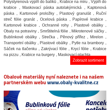
Polystyrenová výplň do balíků
, Krabice na míru
, Výplň do
krabice
, Maskovací páska autolakýrnická
, Kaptonová
páska
, Kartonové proložky
, Plastový granulát
, Ruční
streč fólie granát
, Ocelová páska
, Papírové krabice
,
Kartonové krabice
, Ochranné rohy
, Plastové obálky
,
Obaly na potraviny
, Smrštitelná fólie
, Mikrotenové sáčky
,
Bublinkové obálky
, Strečka
, Pěnový přířez
, Mirelon
,
Transportní obálky
, Plastové obálky
, Pytle na brambory
,
Sáček na tlačenku
, Zakrývací fólie
, Krycí fólie
, Krabice
na pizzu
, Krabice na burgery
, Maskovací plachta
Zobrazit sortiment
Obalové materiály nyní naleznete i na našem
partnerském webu
www.obaly-kvalitne.cz
Předchozí
N