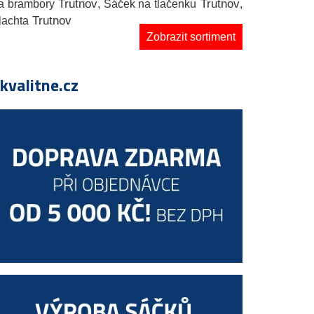
Trutnov
Trutnov
na brambory
, Sáček na tlačenku
,
Trutnov
lachta
Zobrazit sortiment
valitne.cz
dující