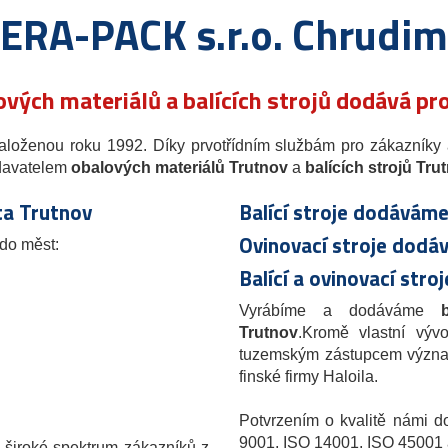
ERA-PACK s.r.o. Chrudim
vých materiálů a balících strojů dodává p
založenou roku 1992. Díky prvotřídním službám pro zákazníky
odavatelem
obalových materiálů Trutnov
a
balících strojů Tru
ta Trutnov
Balící stroje dodávám
Ovinovací stroje dod
do měst:
Balící a ovinovací st
Vyrábíme a dodáváme
Trutnov
.Kromě vlastní výv
tuzemským zástupcem význam
finské firmy Haloila.
Potvrzením o kvalitě námi d
9001, ISO 14001, ISO 4500
o široké spektrum zákazníků z