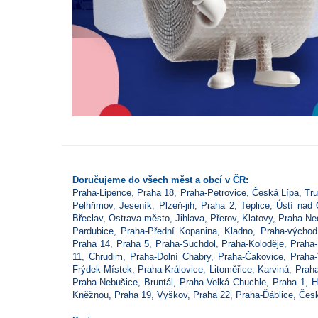
Doručujeme do všech měst a obcí v ČR:
Praha-Lipence
,
Praha 18
,
Praha-Petrovice
,
Česká Lípa
,
Tru
Pelhřimov
,
Jeseník
,
Plzeň-jih
,
Praha 2
,
Teplice
,
Ústí nad O
Břeclav
,
Ostrava-město
,
Jihlava
,
Přerov
,
Klatovy
,
Praha-Ne
Pardubice
,
Praha-Přední Kopanina
,
Kladno
,
Praha-východ
Praha 14
,
Praha 5
,
Praha-Suchdol
,
Praha-Koloděje
,
Praha
11
,
Chrudim
,
Praha-Dolní Chabry
,
Praha-Čakovice
,
Praha-
Frýdek-Místek
,
Praha-Královice
,
Litoměřice
,
Karviná
,
Praha
Praha-Nebušice
,
Bruntál
,
Praha-Velká Chuchle
,
Praha 1
,
H
Kněžnou
,
Praha 19
,
Vyškov
,
Praha 22
,
Praha-Ďáblice
,
Čes