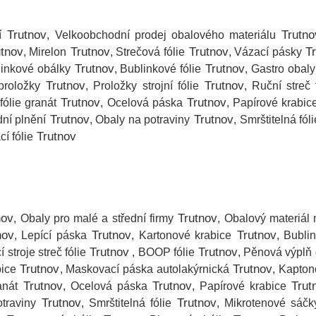
Trutnov
Trutno
í
, Velkoobchodní prodej obalového materiálu
tnov
Trutnov
Trutnov
Tr
, Mirelon
, Strečová fólie
, Vázací pásky
Trutnov
Trutnov
linkové obálky
, Bublinkové fólie
, Gastro obaly
Trutnov
Trutnov
proložky
, Proložky strojní fólie
, Ruční streč 
Trutnov
Trutnov
fólie granát
, Ocelová páska
, Papírové krabic
Trutnov
Trutnov
ní plnění
, Obaly na potraviny
, Smrštitelná fóli
Trutnov
cí fólie
nov
Trutnov
, Obaly pro malé a střední firmy
, Obalový materiál 
nov
Trutnov
Trutnov
, Lepící páska
, Kartonové krabice
, Bubli
Trutnov
Trutnov
cí stroje streč fólie
, BOOP fólie
, Pěnová výplň 
Trutnov
Trutnov
bice
, Maskovací páska autolakýrnická
, Kapto
Trutnov
Trutnov
Trut
anát
, Ocelová páska
, Papírové krabice
Trutnov
Trutnov
traviny
, Smrštitelná fólie
, Mikrotenové sáčk