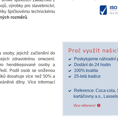
ojů, výrobky pro stavebnictví,
 Díky špičkovému technickému
zných rozměrů
.
Proč využít naši
 osoby, jejichž začlenění do
jejich zdravotnímu omezení.
Poskytujeme náhradní 
 pro hendikepované osoby a
Dodání do 24 hodin
tředí. Podíl osob se sníženou
100% kvalita
níků dosahuje více než 50% a
25-letá tradice
ráněné dílny. Více informací
Reference: Coca-cola,
kartáčovny a.s., Lasse
Více referencí