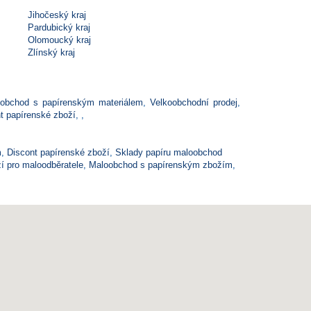
Jihočeský kraj
Pardubický kraj
Olomoucký kraj
Zlínský kraj
oobchod s papírenským materiálem
,
Velkoobchodní prodej
,
t papírenské zboží
,
,
m
,
Discont papírenské zboží
,
Sklady papíru maloobchod
í pro maloodběratele
,
Maloobchod s papírenským zbožím
,