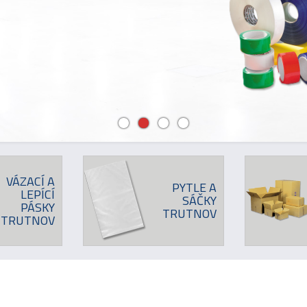
VÁZACÍ A
PYTLE A
LEPÍCÍ
SÁČKY
PÁSKY
TRUTNOV
TRUTNOV