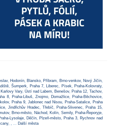
eslav
,
Hodonín
,
Blansko
,
Příbram
,
Brno-venkov
,
Nový Jičín
,
diště
,
Šumperk
,
Praha 7
,
Liberec
,
Písek
,
Praha-Kolovraty
,
,
Karlovy Vary
,
Ústí nad Labem
,
Benešov
,
Praha 12
,
Tachov
,
aha 8
,
Praha-Libuš
,
Znojmo
,
Domažlice
,
Praha-Běchovice
,
kolov
,
Praha 9
,
Jablonec nad Nisou
,
Praha-Satalice
,
Praha
ice
,
Jindřichův Hradec
,
Třebíč
,
Praha-Slivenec
,
Praha 15
,
mutov
,
Brno-město
,
Náchod
,
Kolín
,
Semily
,
Praha-Řeporyje
,
Praha-Lysolaje
,
Děčín
,
Plzeň-město
,
Praha 3
,
Rychnov nad
cany
,
, ...
Další města