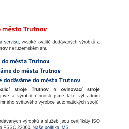
ro město Trutnov
 a
servisu
, vysoké kvalitě dodávaných výrobků a
tnov
na tuzemském trhu.
e do města Trutnov
áváme do města Trutnov
roje dodáváme do města Trutnov
balicí stroje Trutnov
a
ovinovací stroje
ojové a výrobní činnosti jsme také výhradním
ného světového výrobce automatických strojů,
odávaných výrobků a služeb jsou certifikáty ISO
1 a FSSC 22000.
Naše politika IMS
.