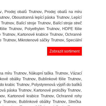
v
Trutnov
, Prodej obalů
, Prodej obalů na míru
utnov
Trutnov
, Oboustranná lepící páska
, Lepící
Trutnov
Trutnov
, Balící stroje
, Balící stroje streč
Trutnov
Trutnov
fólie
, Polyethylen
, HDPE fólie
Trutnov
Trutnov
e
, Kartonové krabice
, Ochranné
Trutnov
Trutnov
e
, Mikrotenové sáčky
, Speciální
Zobrazit sortiment
Trutnov
Trutnov
na míru
, Nákupní taška
, Vázací
Trutnov
Trutnov
nkové obálky
, Bublinkové fólie
,
Trutnov
do krabic
, Polystyrenová výplň do balíků
Trutnov
Trutnov
nová páska
, Kartonové proložky
,
nov
Trutnov
, Kartonové krabice
, Ochranné rohy
Trutnov
Trutnov
y
, Bublinkové obálky
, Strečka