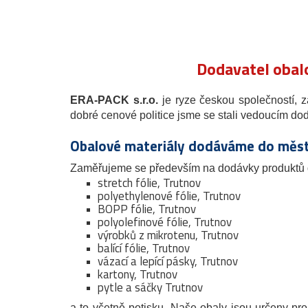
Dodavatel obalo
ERA-PACK s.r.o.
je ryze českou společností, 
dobré cenové politice jsme se stali vedoucím d
Obalové materiály dodáváme do měs
Zaměřujeme se především na dodávky produktů 
stretch fólie, Trutnov
polyethylenové fólie, Trutnov
BOPP fólie, Trutnov
polyolefinové fólie, Trutnov
výrobků z mikrotenu, Trutnov
balící fólie, Trutnov
vázací a lepící pásky, Trutnov
kartony, Trutnov
pytle a sáčky Trutnov
a to včetně potisku. Naše obaly jsou určeny pr