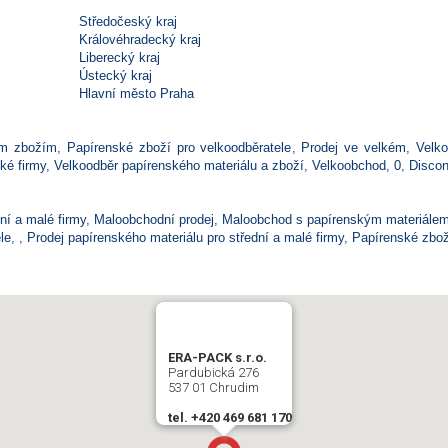
Středočeský kraj
Královéhradecký kraj
Liberecký kraj
Ústecký kraj
Hlavní město Praha
ým zbožím
,
Papírenské zboží pro velkoodběratele
,
Prodej ve velkém
,
Velk
ké firmy
,
Velkoodběr papírenského materiálu a zboží
,
Velkoobchod
,
0
,
Discon
ní a malé firmy
,
Maloobchodní prodej
,
Maloobchod s papírenským materiále
le
,
,
Prodej papírenského materiálu pro střední a malé firmy
,
Papírenské zbož
ERA-PACK s.r.o.
Pardubická 276
537 01 Chrudim
tel. +420 469 681 170