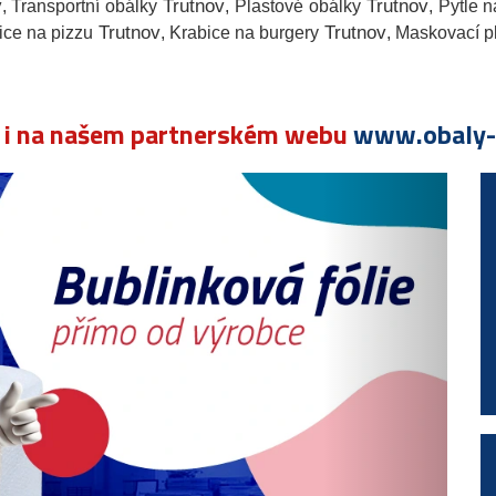
v
Trutnov
Trutnov
, Transportní obálky
, Plastové obálky
, Pytle 
Trutnov
Trutnov
ice na pizzu
, Krabice na burgery
, Maskovací p
e i na našem partnerském webu
www.obaly-k
Násle