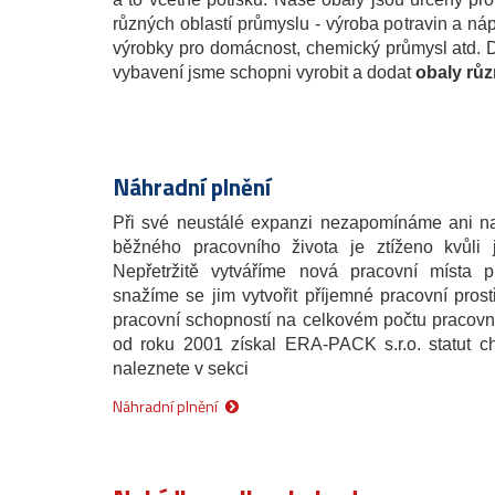
různých oblastí průmyslu - výroba potravin a náp
výrobky pro domácnost, chemický průmysl atd.
vybavení jsme schopni vyrobit a dodat
obaly rů
Náhradní plnění
Při své neustálé expanzi nezapomínáme ani na
běžného pracovního života je ztíženo kvůli 
Nepřetržitě vytváříme nová pracovní místa
snažíme se jim vytvořit příjemné pracovní pros
pracovní schopností na celkovém počtu pracov
od roku 2001 získal ERA-PACK s.r.o. statut ch
naleznete v sekci
Náhradní plnění