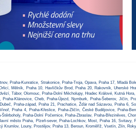
tnov
,
Praha-Kunratice
,
Strakonice
,
Praha-Troja
,
Opava
,
Praha 17
,
Mladá Bol
rlicí
,
Mělník
,
Praha 10
,
Havlíčkův Brod
,
Praha 20
,
Rakovník
,
Uherské Hra
dvězí
,
Tábor
,
Olomouc
,
Praha-Dolní Měcholupy
,
Hradec Králové
,
Kutná Hora
,
Praha-Klánovice
,
Cheb
,
Praha-Újezd
,
Nymburk
,
Praha-Šeberov
,
Jičín
,
Pr
-Dubeč
,
Praha-západ
,
Praha 21
,
Prachatice
,
Žďár nad Sázavou
,
Praha 6
,
So
Vinoř
,
Praha 4
,
Praha-Křeslice
,
Praha-Zličín
,
České Budějovice
,
Praha-Ben
-Štěrboholy
,
Praha-Dolní Počernice
,
Praha-Zbraslav
,
Praha-Březiněves
,
Cho
lavní město Praha
,
Plzeň-sever
,
Praha-Lochkov
,
Most
,
Praha 16
,
Svitavy
,
ký Krumlov
,
Louny
,
Prostějov
,
Praha 13
,
Beroun
,
Kroměříž
,
Vsetín
,
Zlín
,
Roky