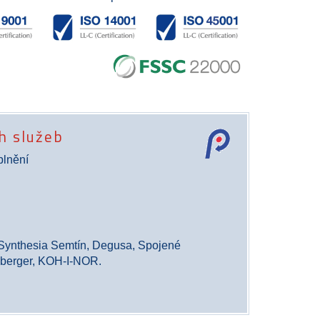
ch služeb
plnění
 Synthesia Semtín, Degusa, Spojené
lsberger, KOH-I-NOR.