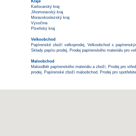
Kraje
Karlovarský kraj
Jihomoravský kraj
Moravskoslezský kraj
Vysočina
Plzeňský kraj
Velkoobchod
Papírenské zboží velkoprodej
,
Velkoobchod s papírensk
Sklady papíru prodej
,
Prodej papírenského materiálu pro vel
Maloobchod
Maloodběr papírenského materiálu a zboží
,
Prodej pro střed
prodej
,
Papírenské zboží maloobchod
,
Prodej pro spotřebite