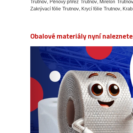
Trutnov
Trutnov
Trutno
, Pěnový přířez
, Mirelon
Trutnov
Trutnov
Zakrývací fólie
, Krycí fólie
, Krab
Obalové materiály nyní naleznet
Předchozí