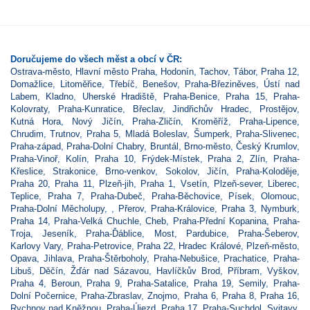
Doručujeme do všech měst a obcí v ČR:
Ostrava-město
,
Hlavní město Praha
,
Hodonín
,
Tachov
,
Tábor
,
Praha 12
,
Domažlice
,
Litoměřice
,
Třebíč
,
Benešov
,
Praha-Březiněves
,
Ústí nad
Labem
,
Kladno
,
Uherské Hradiště
,
Praha-Benice
,
Praha 15
,
Praha-
Kolovraty
,
Praha-Kunratice
,
Břeclav
,
Jindřichův Hradec
,
Prostějov
,
Kutná Hora
,
Nový Jičín
,
Praha-Zličín
,
Kroměříž
,
Praha-Lipence
,
Chrudim
,
Trutnov
,
Praha 5
,
Mladá Boleslav
,
Šumperk
,
Praha-Slivenec
,
Praha-západ
,
Praha-Dolní Chabry
,
Bruntál
,
Brno-město
,
Český Krumlov
,
Praha-Vinoř
,
Kolín
,
Praha 10
,
Frýdek-Místek
,
Praha 2
,
Zlín
,
Praha-
Křeslice
,
Strakonice
,
Brno-venkov
,
Sokolov
,
Jičín
,
Praha-Koloděje
,
Praha 20
,
Praha 11
,
Plzeň-jih
,
Praha 1
,
Vsetín
,
Plzeň-sever
,
Liberec
,
Teplice
,
Praha 7
,
Praha-Dubeč
,
Praha-Běchovice
,
Písek
,
Olomouc
,
Praha-Dolní Měcholupy
,
,
Přerov
,
Praha-Královice
,
Praha 3
,
Nymburk
,
Praha 14
,
Praha-Velká Chuchle
,
Cheb
,
Praha-Přední Kopanina
,
Praha-
Troja
,
Jeseník
,
Praha-Ďáblice
,
Most
,
Pardubice
,
Praha-Šeberov
,
Karlovy Vary
,
Praha-Petrovice
,
Praha 22
,
Hradec Králové
,
Plzeň-město
,
Opava
,
Jihlava
,
Praha-Štěrboholy
,
Praha-Nebušice
,
Prachatice
,
Praha-
Libuš
,
Děčín
,
Žďár nad Sázavou
,
Havlíčkův Brod
,
Příbram
,
Vyškov
,
Praha 4
,
Beroun
,
Praha 9
,
Praha-Satalice
,
Praha 19
,
Semily
,
Praha-
Dolní Počernice
,
Praha-Zbraslav
,
Znojmo
,
Praha 6
,
Praha 8
,
Praha 16
,
Rychnov nad Kněžnou
,
Praha-Újezd
,
Praha 17
,
Praha-Suchdol
,
Svitavy
,