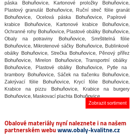
Bohuňovice
Bohuňovice
páska
, Kartonové proložky
,
Bohuňovice
Plastový granulát
, Ruční streč fólie granát
Bohuňovice
Bohuňovice
, Ocelová páska
, Papírové
Bohuňovice
Bohuňovice
krabice
, Kartonové krabice
,
Bohuňovice
Bohuňovice
Ochranné rohy
, Plastové obálky
,
Bohuňovice
Obaly na potraviny
, Smrštitelná fólie
Bohuňovice
Bohuňovice
, Mikrotenové sáčky
, Bublinkové
Bohuňovice
Bohuňovice
obálky
, Strečka
, Pěnový přířez
Bohuňovice
Bohuňovice
, Mirelon
, Transportní obálky
Bohuňovice
Bohuňovice
, Plastové obálky
, Pytle na
Bohuňovice
Bohuňovice
brambory
, Sáček na tlačenku
,
Bohuňovice
Bohuňovice
Zakrývací fólie
, Krycí fólie
,
Bohuňovice
Krabice na pizzu
, Krabice na burgery
Bohuňovice
Bohuňovice
, Maskovací plachta
Zobrazit sortiment
Obalové materiály nyní naleznete i na našem
partnerském webu
www.obaly-kvalitne.cz