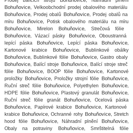
Bohuňovice
Prodej balících strojů
, Náhradní plnění
Bohuňovice
, Velkoobchodní prodej obalového materiálu
Bohuňovice
Bohuňovice
, Prodej obalů
, Prodej obalů na
Bohuňovice
míru
, Potisk obalového materiálu na míru
Bohuňovice
Bohuňovice
, Mirelon
, Strečová fólie
Bohuňovice
Bohuňovice
, Vázací pásky
, Oboustranná
Bohuňovice
Bohuňovice
lepící páska
, Lepící páska
,
Bohuňovice
Kartonové krabice
, Bublinkové obálky
Bohuňovice
Bohuňovice
, Bublinkové fólie
, Gastro obaly
Bohuňovice
Bohuňovice
, Balící stroje
, Balící stroje streč
Bohuňovice
Bohuňovice
fólie
, BOOP fólie
, Kartonové
Bohuňovice
Bohuňovice
proložky
, Proložky strojní fólie
,
Bohuňovice
Bohuňovice
Ruční streč fólie
, Polyethylen
,
Bohuňovice
Bohuňovice
HDPE fólie
, Plastový granulát
,
Bohuňovice
Ruční streč fólie granát
, Ocelová páska
Bohuňovice
Bohuňovice
, Papírové krabice
, Kartonové
Bohuňovice
Bohuňovice
krabice
, Ochranné rohy
, Stretch
Bohuňovice
Bohuňovice
hood fólie
, Náhradní plnění
,
Bohuňovice
Obaly na potraviny
, Smrštitelná fólie