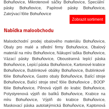
Bohuňovice
Bohuňovice
, Mikrotenové sáčky
, Speciální
Bohuňovice
Bohuňovice
pásky
, Papírové pásky
,
Bohuňovice
Zakrývací fólie
Zobrazit sortiment
Nabídka maloobchodu
Bohuňovice
Maloobchodní prodej obalového materiálu
,
Bohuňovice
Obaly pro malé a střední firmy
, Obalový
Bohuňovice
Bohuňovice
materiál na míru
, Nákupní taška
,
Bohuňovice
Vázací pásky
, Oboustranná lepící páska
Bohuňovice
Bohuňovice
, Lepící páska
, Kartonové krabice
Bohuňovice
Bohuňovice
, Bublinkové obálky
, Bublinkové
Bohuňovice
Bohuňovice
fólie
, Gastro obaly
, Balící stroje
Bohuňovice
Bohuňovice
, Balící stroje streč fólie
, BOOP
Bohuňovice
Bohuňovice
fólie
, Pěnová výplň do krabic
,
Bohuňovice
Polystyrenová výplň do balíků
, Krabice na
Bohuňovice
Bohuňovice
míru
, Výplň do krabice
,
Bohuňovice
Maskovací páska autolakýrnická
, Kaptonová