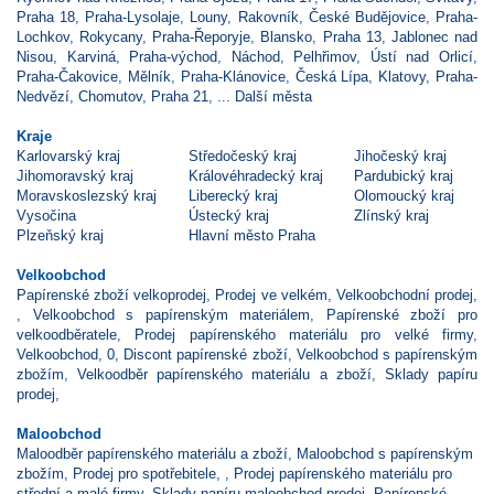
Praha 18
,
Praha-Lysolaje
,
Louny
,
Rakovník
,
České Budějovice
,
Praha-
Lochkov
,
Rokycany
,
Praha-Řeporyje
,
Blansko
,
Praha 13
,
Jablonec nad
Nisou
,
Karviná
,
Praha-východ
,
Náchod
,
Pelhřimov
,
Ústí nad Orlicí
,
Praha-Čakovice
,
Mělník
,
Praha-Klánovice
,
Česká Lípa
,
Klatovy
,
Praha-
Nedvězí
,
Chomutov
,
Praha 21
, ...
Další města
Kraje
Karlovarský kraj
Středočeský kraj
Jihočeský kraj
Jihomoravský kraj
Královéhradecký kraj
Pardubický kraj
Moravskoslezský kraj
Liberecký kraj
Olomoucký kraj
Vysočina
Ústecký kraj
Zlínský kraj
Plzeňský kraj
Hlavní město Praha
Velkoobchod
Papírenské zboží velkoprodej
,
Prodej ve velkém
,
Velkoobchodní prodej
,
,
Velkoobchod s papírenským materiálem
,
Papírenské zboží pro
velkoodběratele
,
Prodej papírenského materiálu pro velké firmy
,
Velkoobchod
,
0
,
Discont papírenské zboží
,
Velkoobchod s papírenským
zbožím
,
Velkoodběr papírenského materiálu a zboží
,
Sklady papíru
prodej
,
Maloobchod
Maloodběr papírenského materiálu a zboží
,
Maloobchod s papírenským
zbožím
,
Prodej pro spotřebitele
,
,
Prodej papírenského materiálu pro
střední a malé firmy
,
Sklady papíru maloobchod prodej
,
Papírenské