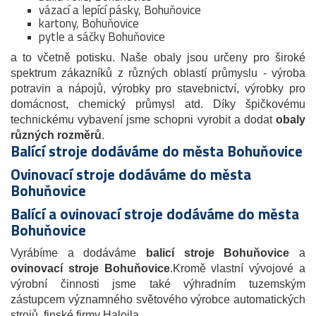
vázací a lepící pásky, Bohuňovice
kartony, Bohuňovice
pytle a sáčky Bohuňovice
a to včetně potisku. Naše obaly jsou určeny pro široké
spektrum zákazníků z různých oblastí průmyslu - výroba
potravin a nápojů, výrobky pro stavebnictví, výrobky pro
domácnost, chemický průmysl atd. Díky špičkovému
technickému vybavení jsme schopni vyrobit a dodat
obaly
různých rozměrů
.
Balící stroje dodáváme do města Bohuňovice
Ovinovací stroje dodáváme do města
Bohuňovice
Balící a ovinovací stroje dodáváme do města
Bohuňovice
Vyrábíme a dodáváme
balicí stroje Bohuňovice
a
ovinovací stroje
Bohuňovice
.Kromě vlastní vývojové a
výrobní činnosti jsme také výhradním tuzemským
zástupcem významného světového výrobce automatických
strojů, finské firmy Haloila.