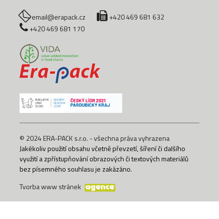
email@erapack.cz
+420 469 681 632
+420 469 681 170
© 2024 ERA-PACK s.r.o. - všechna práva vyhrazena
Jakékoliv použití obsahu včetně převzetí, šíření či dalšího
využití a zpřístupňování obrazových či textových materiálů
bez písemného souhlasu je zakázáno.
Tvorba www stránek