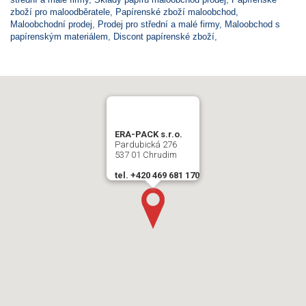
zboží pro maloodběratele
,
Papírenské zboží maloobchod
,
Maloobchodní prodej
,
Prodej pro střední a malé firmy
,
Maloobchod s
papírenským materiálem
,
Discont papírenské zboží
,
ERA-PACK s.r.o.
Pardubická 276
537 01 Chrudim
tel. +420 469 681 170