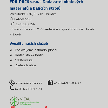
ERA-PACK s.r.o. - Dodavatel obalových
materiálů a balících strojů
Pardubická 276, 537 01 Chrudim
IČO: 46507256
DIČ: CZ46507256
Spisová značka: C 2123 vedená u Krajského soudu v Hradci
Králové
Využijte našich služeb
Poskytujeme náhradní plnění
Dodání do 24 hodin
100% kvalita
25-letá tradice
email@erapack.cz
+420 469 681 632
+420 469 681 170