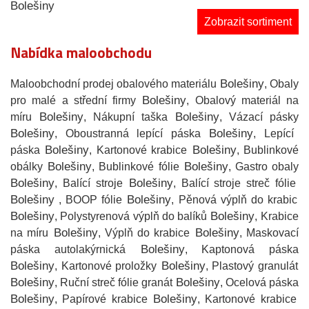
Bolešiny
Zobrazit sortiment
Nabídka maloobchodu
Bolešiny
Maloobchodní prodej obalového materiálu
, Obaly
Bolešiny
pro malé a střední firmy
, Obalový materiál na
Bolešiny
Bolešiny
míru
, Nákupní taška
, Vázací pásky
Bolešiny
Bolešiny
, Oboustranná lepící páska
, Lepící
Bolešiny
Bolešiny
páska
, Kartonové krabice
, Bublinkové
Bolešiny
Bolešiny
obálky
, Bublinkové fólie
, Gastro obaly
Bolešiny
Bolešiny
, Balící stroje
, Balící stroje streč fólie
Bolešiny
Bolešiny
, BOOP fólie
, Pěnová výplň do krabic
Bolešiny
Bolešiny
, Polystyrenová výplň do balíků
, Krabice
Bolešiny
Bolešiny
na míru
, Výplň do krabice
, Maskovací
Bolešiny
páska autolakýrnická
, Kaptonová páska
Bolešiny
Bolešiny
, Kartonové proložky
, Plastový granulát
Bolešiny
Bolešiny
, Ruční streč fólie granát
, Ocelová páska
Bolešiny
Bolešiny
, Papírové krabice
, Kartonové krabice