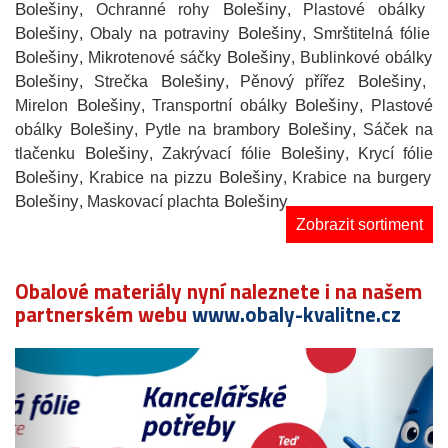
Bolešiny
Bolešiny
, Ochranné rohy
, Plastové obálky
Bolešiny
Bolešiny
, Obaly na potraviny
, Smrštitelná fólie
Bolešiny
Bolešiny
, Mikrotenové sáčky
, Bublinkové obálky
Bolešiny
Bolešiny
Bolešiny
, Strečka
, Pěnový přířez
,
Bolešiny
Bolešiny
Mirelon
, Transportní obálky
, Plastové
Bolešiny
Bolešiny
obálky
, Pytle na brambory
, Sáček na
Bolešiny
Bolešiny
tlačenku
, Zakrývací fólie
, Krycí fólie
Bolešiny
Bolešiny
, Krabice na pizzu
, Krabice na burgery
Bolešiny
Bolešiny
, Maskovací plachta
Zobrazit sortiment
Obalové materiály nyní naleznete i na našem
partnerském webu
www.obaly-kvalitne.cz
Předchozí
N