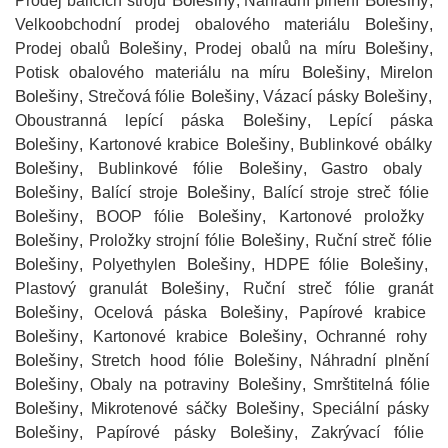
Bolešiny
Bolešiny
Prodej balících strojů
, Náhradní plnění
,
Bolešiny
Velkoobchodní prodej obalového materiálu
,
Bolešiny
Bolešiny
Prodej obalů
, Prodej obalů na míru
,
Bolešiny
Potisk obalového materiálu na míru
, Mirelon
Bolešiny
Bolešiny
Bolešiny
, Strečová fólie
, Vázací pásky
,
Bolešiny
Oboustranná lepící páska
, Lepící páska
Bolešiny
Bolešiny
, Kartonové krabice
, Bublinkové obálky
Bolešiny
Bolešiny
, Bublinkové fólie
, Gastro obaly
Bolešiny
Bolešiny
, Balící stroje
, Balící stroje streč fólie
Bolešiny
Bolešiny
, BOOP fólie
, Kartonové proložky
Bolešiny
Bolešiny
, Proložky strojní fólie
, Ruční streč fólie
Bolešiny
Bolešiny
Bolešiny
, Polyethylen
, HDPE fólie
,
Bolešiny
Plastový granulát
, Ruční streč fólie granát
Bolešiny
Bolešiny
, Ocelová páska
, Papírové krabice
Bolešiny
Bolešiny
, Kartonové krabice
, Ochranné rohy
Bolešiny
Bolešiny
, Stretch hood fólie
, Náhradní plnění
Bolešiny
Bolešiny
, Obaly na potraviny
, Smrštitelná fólie
Bolešiny
Bolešiny
, Mikrotenové sáčky
, Speciální pásky
Bolešiny
Bolešiny
, Papírové pásky
, Zakrývací fólie