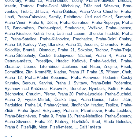
Kolovraty
,
Praha 10
,
Praha-Dubeč
,
Louny
,
Praha-Královice
,
Břeclav
,
Vsetín
,
Trutnov
,
Praha-Dolní Měcholupy
,
Žďár nad Sázavou
,
Brno-
venkov
,
Třebíč
,
Jihlava
,
Praha-Ďáblice
,
Praha-Velká Chuchle
,
Praha-
Libuš
,
Praha-Čakovice
,
Semily
,
Pelhřimov
,
Ústí nad Orlicí
,
Šumperk
,
Praha-Vinoř
,
Praha 6
,
Děčín
,
Praha-Kunratice
,
Praha-Řeporyje
,
Praha
16
,
Brno-město
,
Praha-západ
,
Strakonice
,
Vyškov
,
Praha-Lipence
,
Praha-Křeslice
,
Kutná Hora
,
Ústí nad Labem
,
Uherské Hradiště
,
Praha
7
,
Praha-Satalice
,
Praha-Klánovice
,
Prachatice
,
Praha-Dolní Chabry
,
Praha 19
,
Karlovy Vary
,
Blansko
,
Praha 11
,
Jeseník
,
Chomutov
,
Praha-
Koloděje
,
Bruntál
,
Olomouc
,
Praha 21
,
Sokolov
,
Tachov
,
Praha-Troja
,
Praha-Štěrboholy
,
České Budějovice
,
Náchod
,
Praha 4
,
Praha 3
,
Ostrava-město
,
Prostějov
,
Hradec Králové
,
Praha-Nedvězí
,
Praha-
Zbraslav
,
Liberec
,
Litoměřice
,
Jablonec nad Nisou
,
Znojmo
,
Písek
,
Domažlice
,
Zlín
,
Kroměříž
,
Kladno
,
Praha 17
,
Praha 15
,
Příbram
,
Cheb
,
Praha 12
,
Praha-Přední Kopanina
,
Praha-Petrovice
,
Hodonín
,
Český
Krumlov
,
Beroun
,
Karviná
,
Praha 1
,
Svitavy
,
Praha-Dolní Počernice
,
Rychnov nad Kněžnou
,
Rakovník
,
Benešov
,
Nymburk
,
Kolín
,
Praha-
Běchovice
,
Chrudim
,
Přerov
,
Praha 20
,
Praha-Lysolaje
,
Praha-Suchdol
,
Praha 2
,
Frýdek-Místek
,
Česká Lípa
,
Praha-Benice
,
Tábor
,
Jičín
,
Pardubice
,
Praha 14
,
Praha-východ
,
Jindřichův Hradec
,
Teplice
,
Praha-
Zličín
,
Praha-Újezd
,
Rokycany
,
Praha 5
,
Plzeň-sever
,
Praha-Lochkov
,
Praha-Březiněves
,
Praha 9
,
Praha 13
,
Praha-Nebušice
,
Praha-Šeberov
,
Praha-Slivenec
,
Praha 22
,
Klatovy
,
Havlíčkův Brod
,
Mladá Boleslav
,
Praha 8
,
Plzeň-jih
,
Most
,
Plzeň-město
, ...
Další města