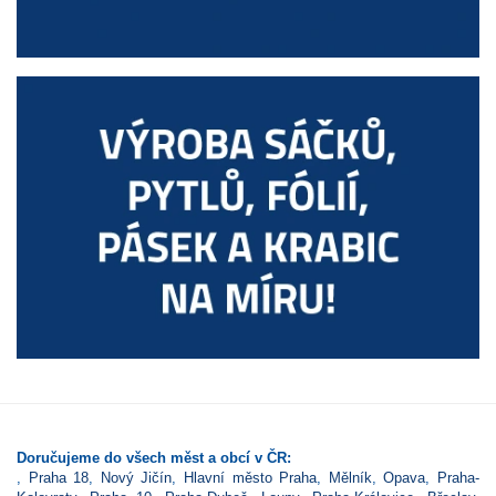
Doručujeme do všech měst a obcí v ČR:
,
Praha 18
,
Nový Jičín
,
Hlavní město Praha
,
Mělník
,
Opava
,
Praha-