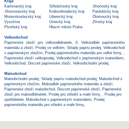
Kraje
Karlovarský kraj
Středočeský kraj
Jihočeský kraj
Jihomoravský kraj
Královéhradecký kraj
Pardubický kraj
Moravskoslezský kraj
Liberecký kraj
Olomoucký kraj
Vysočina
Ústecký kraj
Zlínský kraj
Plzeňský kraj
Hlavní město Praha
Velkoobchod
Papírenské zboží pro velkoodběratele
,
0
,
Velkoodběr papírenského
materiálu a zboží
,
Prodej ve velkém
,
Sklady papíru prodej
,
Velkoobchod
s papírenským zbožím
,
Prodej papírenského materiálu pro velké firmy
,
,
Papírenské zboží velkoprodej
,
Velkoobchod s papírenským materiálem
,
Velkoobchod
,
Discont papírenské zboží
,
Velkoobchodní prodej
,
Maloobchod
Maloobchodní prodej
,
Sklady papíru maloobchod prodej
,
Maloobchod s
papírenským zbožím
,
Maloodběr papírenského materiálu a zboží
,
Papírenské zboží maloobchod
,
Discont papírenské zboží
,
Papírenské
zboží pro maloodběratele
,
Prodej pro střední a malé firmy
,
,
Prodej pro
spotřebitele
,
Maloobchod s papírenským materiálem
,
Prodej
papírenského materiálu pro střední a malé firmy
,