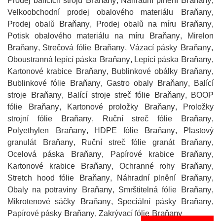
Braňany
Braňany
Prodej balících strojů
, Náhradní plnění
,
Braňany
Velkoobchodní prodej obalového materiálu
,
Braňany
Braňany
Prodej obalů
, Prodej obalů na míru
,
Braňany
Potisk obalového materiálu na míru
, Mirelon
Braňany
Braňany
Braňany
, Strečová fólie
, Vázací pásky
,
Braňany
Braňany
Oboustranná lepící páska
, Lepící páska
,
Braňany
Braňany
Kartonové krabice
, Bublinkové obálky
,
Braňany
Braňany
Bublinkové fólie
, Gastro obaly
, Balící
Braňany
Braňany
stroje
, Balící stroje streč fólie
, BOOP
Braňany
Braňany
fólie
, Kartonové proložky
, Proložky
Braňany
Braňany
strojní fólie
, Ruční streč fólie
,
Braňany
Braňany
Polyethylen
, HDPE fólie
, Plastový
Braňany
Braňany
granulát
, Ruční streč fólie granát
,
Braňany
Braňany
Ocelová páska
, Papírové krabice
,
Braňany
Braňany
Kartonové krabice
, Ochranné rohy
,
Braňany
Braňany
Stretch hood fólie
, Náhradní plnění
,
Braňany
Braňany
Obaly na potraviny
, Smrštitelná fólie
,
Braňany
Braňany
Mikrotenové sáčky
, Speciální pásky
,
Braňany
Braňany
Papírové pásky
, Zakrývací fólie