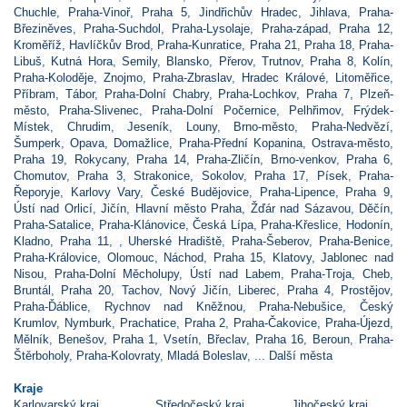
Chuchle
,
Praha-Vinoř
,
Praha 5
,
Jindřichův Hradec
,
Jihlava
,
Praha-
Březiněves
,
Praha-Suchdol
,
Praha-Lysolaje
,
Praha-západ
,
Praha 12
,
Kroměříž
,
Havlíčkův Brod
,
Praha-Kunratice
,
Praha 21
,
Praha 18
,
Praha-
Libuš
,
Kutná Hora
,
Semily
,
Blansko
,
Přerov
,
Trutnov
,
Praha 8
,
Kolín
,
Praha-Koloděje
,
Znojmo
,
Praha-Zbraslav
,
Hradec Králové
,
Litoměřice
,
Příbram
,
Tábor
,
Praha-Dolní Chabry
,
Praha-Lochkov
,
Praha 7
,
Plzeň-
město
,
Praha-Slivenec
,
Praha-Dolní Počernice
,
Pelhřimov
,
Frýdek-
Místek
,
Chrudim
,
Jeseník
,
Louny
,
Brno-město
,
Praha-Nedvězí
,
Šumperk
,
Opava
,
Domažlice
,
Praha-Přední Kopanina
,
Ostrava-město
,
Praha 19
,
Rokycany
,
Praha 14
,
Praha-Zličín
,
Brno-venkov
,
Praha 6
,
Chomutov
,
Praha 3
,
Strakonice
,
Sokolov
,
Praha 17
,
Písek
,
Praha-
Řeporyje
,
Karlovy Vary
,
České Budějovice
,
Praha-Lipence
,
Praha 9
,
Ústí nad Orlicí
,
Jičín
,
Hlavní město Praha
,
Žďár nad Sázavou
,
Děčín
,
Praha-Satalice
,
Praha-Klánovice
,
Česká Lípa
,
Praha-Křeslice
,
Hodonín
,
Kladno
,
Praha 11
,
,
Uherské Hradiště
,
Praha-Šeberov
,
Praha-Benice
,
Praha-Královice
,
Olomouc
,
Náchod
,
Praha 15
,
Klatovy
,
Jablonec nad
Nisou
,
Praha-Dolní Měcholupy
,
Ústí nad Labem
,
Praha-Troja
,
Cheb
,
Bruntál
,
Praha 20
,
Tachov
,
Nový Jičín
,
Liberec
,
Praha 4
,
Prostějov
,
Praha-Ďáblice
,
Rychnov nad Kněžnou
,
Praha-Nebušice
,
Český
Krumlov
,
Nymburk
,
Prachatice
,
Praha 2
,
Praha-Čakovice
,
Praha-Újezd
,
Mělník
,
Benešov
,
Praha 1
,
Vsetín
,
Břeclav
,
Praha 16
,
Beroun
,
Praha-
Štěrboholy
,
Praha-Kolovraty
,
Mladá Boleslav
, ...
Další města
Kraje
Karlovarský kraj
Středočeský kraj
Jihočeský kraj