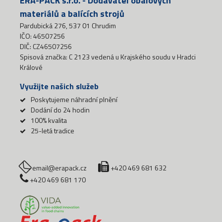
ERA-PACK s.r.o. - Dodavatel obalových
materiálů a balících strojů
Pardubická 276, 537 01 Chrudim
IČO: 46507256
DIČ: CZ46507256
Spisová značka: C 2123 vedená u Krajského soudu v Hradci
Králové
Využijte našich služeb
Poskytujeme náhradní plnění
Dodání do 24 hodin
100% kvalita
25-letá tradice
email@erapack.cz
+420 469 681 632
+420 469 681 170