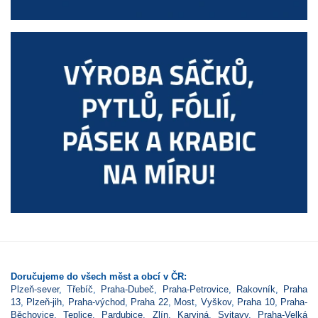
Doručujeme do všech měst a obcí v ČR:
Plzeň-sever
,
Třebíč
,
Praha-Dubeč
,
Praha-Petrovice
,
Rakovník
,
Praha
13
,
Plzeň-jih
,
Praha-východ
,
Praha 22
,
Most
,
Vyškov
,
Praha 10
,
Praha-
Běchovice
,
Teplice
,
Pardubice
,
Zlín
,
Karviná
,
Svitavy
,
Praha-Velká