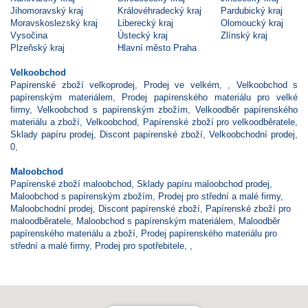
Jihomoravský kraj
Královéhradecký kraj
Pardubický kraj
Moravskoslezský kraj
Liberecký kraj
Olomoucký kraj
Vysočina
Ústecký kraj
Zlínský kraj
Plzeňský kraj
Hlavní město Praha
Velkoobchod
Papírenské zboží velkoprodej
,
Prodej ve velkém
,
,
Velkoobchod s
papírenským materiálem
,
Prodej papírenského materiálu pro velké
firmy
,
Velkoobchod s papírenským zbožím
,
Velkoodběr papírenského
materiálu a zboží
,
Velkoobchod
,
Papírenské zboží pro velkoodběratele
,
Sklady papíru prodej
,
Discont papírenské zboží
,
Velkoobchodní prodej
,
0
,
Maloobchod
Papírenské zboží maloobchod
,
Sklady papíru maloobchod prodej
,
Maloobchod s papírenským zbožím
,
Prodej pro střední a malé firmy
,
Maloobchodní prodej
,
Discont papírenské zboží
,
Papírenské zboží pro
maloodběratele
,
Maloobchod s papírenským materiálem
,
Maloodběr
papírenského materiálu a zboží
,
Prodej papírenského materiálu pro
střední a malé firmy
,
Prodej pro spotřebitele
,
,