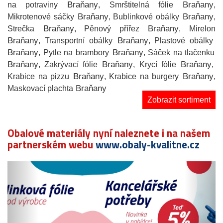
Braňany
Braňany
na potraviny
, Smrštitelná fólie
,
Braňany
Braňany
Mikrotenové sáčky
, Bublinkové obálky
,
Braňany
Braňany
Strečka
, Pěnový přířez
, Mirelon
Braňany
Braňany
, Transportní obálky
, Plastové obálky
Braňany
Braňany
, Pytle na brambory
, Sáček na tlačenku
Braňany
Braňany
Braňany
, Zakrývací fólie
, Krycí fólie
,
Braňany
Braňany
Krabice na pizzu
, Krabice na burgery
,
Braňany
Maskovací plachta
Zobrazit sortiment
Obalové materiály nyní naleznete i na našem
partnerském webu
www.obaly-kvalitne.cz
Předchozí
N