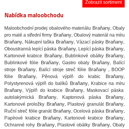
Zobrazit sortiment
Nabídka maloobchodu
Braňany
Maloobchodní prodej obalového materiálu
, Obaly
Braňany
pro malé a střední firmy
, Obalový materiál na míru
Braňany
Braňany
Braňany
, Nákupní taška
, Vázací pásky
,
Braňany
Braňany
Oboustranná lepící páska
, Lepící páska
,
Braňany
Braňany
Kartonové krabice
, Bublinkové obálky
,
Braňany
Braňany
Bublinkové fólie
, Gastro obaly
, Balící
Braňany
Braňany
stroje
, Balící stroje streč fólie
, BOOP
Braňany
Braňany
fólie
, Pěnová výplň do krabic
,
Braňany
Polystyrenová výplň do balíků
, Krabice na míru
Braňany
Braňany
, Výplň do krabice
, Maskovací páska
Braňany
Braňany
autolakýrnická
, Kaptonová páska
,
Braňany
Braňany
Kartonové proložky
, Plastový granulát
,
Braňany
Braňany
Ruční streč fólie granát
, Ocelová páska
,
Braňany
Braňany
Papírové krabice
, Kartonové krabice
,
Braňany
Braňany
Ochranné rohy
, Plastové obálky
, Obaly