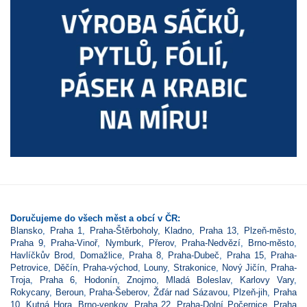
Doručujeme do všech měst a obcí v ČR:
Blansko
,
Praha 1
,
Praha-Štěrboholy
,
Kladno
,
Praha 13
,
Plzeň-město
,
Praha 9
,
Praha-Vinoř
,
Nymburk
,
Přerov
,
Praha-Nedvězí
,
Brno-město
,
Havlíčkův Brod
,
Domažlice
,
Praha 8
,
Praha-Dubeč
,
Praha 15
,
Praha-
Petrovice
,
Děčín
,
Praha-východ
,
Louny
,
Strakonice
,
Nový Jičín
,
Praha-
Troja
,
Praha 6
,
Hodonín
,
Znojmo
,
Mladá Boleslav
,
Karlovy Vary
,
Rokycany
,
Beroun
,
Praha-Šeberov
,
Žďár nad Sázavou
,
Plzeň-jih
,
Praha
10
,
Kutná Hora
,
Brno-venkov
,
Praha 22
,
Praha-Dolní Počernice
,
Praha