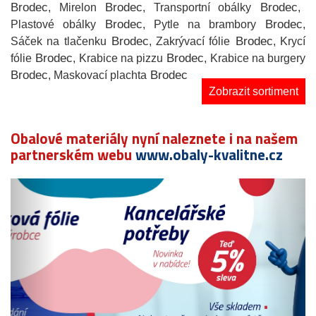
Brodec
Brodec
Brodec
, Mirelon
, Transportní obálky
,
Brodec
Brodec
Plastové obálky
, Pytle na brambory
,
Brodec
Brodec
Sáček na tlačenku
, Zakrývací fólie
, Krycí
Brodec
Brodec
fólie
, Krabice na pizzu
, Krabice na burgery
Brodec
Brodec
, Maskovací plachta
Zobrazit sortiment
Obalové materiály nyní naleznete i na našem
partnerském webu
www.obaly-kvalitne.cz
Předchozí
N