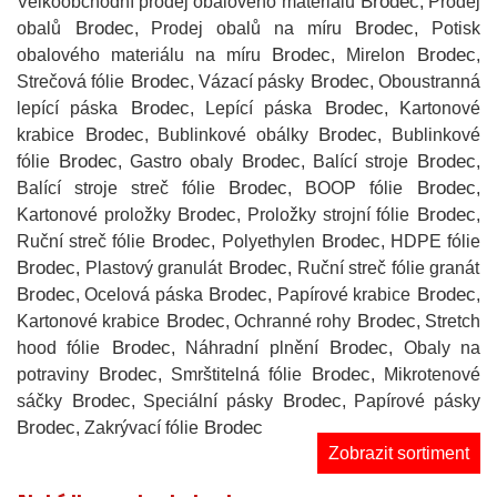
Brodec
Velkoobchodní prodej obalového materiálu
, Prodej
Brodec
Brodec
obalů
, Prodej obalů na míru
, Potisk
Brodec
Brodec
obalového materiálu na míru
, Mirelon
,
Brodec
Brodec
Strečová fólie
, Vázací pásky
, Oboustranná
Brodec
Brodec
lepící páska
, Lepící páska
, Kartonové
Brodec
Brodec
krabice
, Bublinkové obálky
, Bublinkové
Brodec
Brodec
Brodec
fólie
, Gastro obaly
, Balící stroje
,
Brodec
Brodec
Balící stroje streč fólie
, BOOP fólie
,
Brodec
Brodec
Kartonové proložky
, Proložky strojní fólie
,
Brodec
Brodec
Ruční streč fólie
, Polyethylen
, HDPE fólie
Brodec
Brodec
, Plastový granulát
, Ruční streč fólie granát
Brodec
Brodec
Brodec
, Ocelová páska
, Papírové krabice
,
Brodec
Brodec
Kartonové krabice
, Ochranné rohy
, Stretch
Brodec
Brodec
hood fólie
, Náhradní plnění
, Obaly na
Brodec
Brodec
potraviny
, Smrštitelná fólie
, Mikrotenové
Brodec
Brodec
sáčky
, Speciální pásky
, Papírové pásky
Brodec
Brodec
, Zakrývací fólie
Zobrazit sortiment