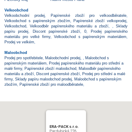
Velkoobchod
Velkoobchodní prodej
,
Papírenské zboží pro velkoodběratele
,
Velkoobchod s papírenským zbožím
,
Papírenské zboží velkoprodej
,
Velkoobchod
,
Velkoodběr papírenského materiálu a zboží
,
,
Sklady
papíru prodej
,
Discont papírenské zboží
,
0
,
Prodej papírenského
materiálu pro velké firmy
,
Velkoobchod s papírenským materiálem
,
Prodej ve velkém
,
Maloobchod
Prodej pro spotřebitele
,
Maloobchodní prodej
,
,
Maloobchod s
papírenským materiálem
,
Prodej papírenského materiálu pro střední a
malé firmy
,
Papírenské zboží maloobchod
,
Maloodběr papírenského
materiálu a zboží
,
Discont papírenské zboží
,
Prodej pro střední a malé
firmy
,
Sklady papíru maloobchod prodej
,
Maloobchod s papírenským
zbožím
,
Papírenské zboží pro maloodběratele
,
ERA-PACK s.r.o.
Pardubická 276