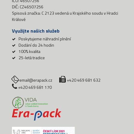
IČO: 46507256
DIČ: CZ46507256
Spisová značka: C 2123 vedená u Krajského soudu v Hradci
Králové
Využijte našich služeb
Poskytujeme náhradní plnění
Dodání do 24 hodin
100% kvalita
25-letá tradice
email@erapack.cz
+420 469 681 632
+420 469 681 170