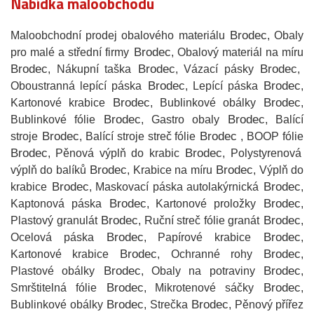
Nabídka maloobchodu
Brodec
Maloobchodní prodej obalového materiálu
, Obaly
Brodec
pro malé a střední firmy
, Obalový materiál na míru
Brodec
Brodec
Brodec
, Nákupní taška
, Vázací pásky
,
Brodec
Brodec
Oboustranná lepící páska
, Lepící páska
,
Brodec
Brodec
Kartonové krabice
, Bublinkové obálky
,
Brodec
Brodec
Bublinkové fólie
, Gastro obaly
, Balící
Brodec
Brodec
stroje
, Balící stroje streč fólie
, BOOP fólie
Brodec
Brodec
, Pěnová výplň do krabic
, Polystyrenová
Brodec
Brodec
výplň do balíků
, Krabice na míru
, Výplň do
Brodec
Brodec
krabice
, Maskovací páska autolakýrnická
,
Brodec
Brodec
Kaptonová páska
, Kartonové proložky
,
Brodec
Brodec
Plastový granulát
, Ruční streč fólie granát
,
Brodec
Brodec
Ocelová páska
, Papírové krabice
,
Brodec
Brodec
Kartonové krabice
, Ochranné rohy
,
Brodec
Brodec
Plastové obálky
, Obaly na potraviny
,
Brodec
Brodec
Smrštitelná fólie
, Mikrotenové sáčky
,
Brodec
Brodec
Bublinkové obálky
, Strečka
, Pěnový přířez