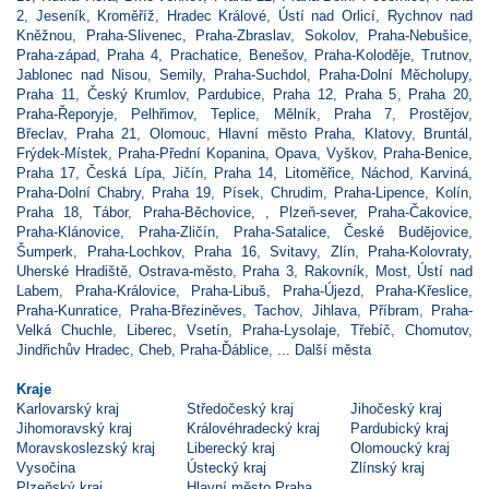
2
,
Jeseník
,
Kroměříž
,
Hradec Králové
,
Ústí nad Orlicí
,
Rychnov nad
Kněžnou
,
Praha-Slivenec
,
Praha-Zbraslav
,
Sokolov
,
Praha-Nebušice
,
Praha-západ
,
Praha 4
,
Prachatice
,
Benešov
,
Praha-Koloděje
,
Trutnov
,
Jablonec nad Nisou
,
Semily
,
Praha-Suchdol
,
Praha-Dolní Měcholupy
,
Praha 11
,
Český Krumlov
,
Pardubice
,
Praha 12
,
Praha 5
,
Praha 20
,
Praha-Řeporyje
,
Pelhřimov
,
Teplice
,
Mělník
,
Praha 7
,
Prostějov
,
Břeclav
,
Praha 21
,
Olomouc
,
Hlavní město Praha
,
Klatovy
,
Bruntál
,
Frýdek-Místek
,
Praha-Přední Kopanina
,
Opava
,
Vyškov
,
Praha-Benice
,
Praha 17
,
Česká Lípa
,
Jičín
,
Praha 14
,
Litoměřice
,
Náchod
,
Karviná
,
Praha-Dolní Chabry
,
Praha 19
,
Písek
,
Chrudim
,
Praha-Lipence
,
Kolín
,
Praha 18
,
Tábor
,
Praha-Běchovice
,
,
Plzeň-sever
,
Praha-Čakovice
,
Praha-Klánovice
,
Praha-Zličín
,
Praha-Satalice
,
České Budějovice
,
Šumperk
,
Praha-Lochkov
,
Praha 16
,
Svitavy
,
Zlín
,
Praha-Kolovraty
,
Uherské Hradiště
,
Ostrava-město
,
Praha 3
,
Rakovník
,
Most
,
Ústí nad
Labem
,
Praha-Královice
,
Praha-Libuš
,
Praha-Újezd
,
Praha-Křeslice
,
Praha-Kunratice
,
Praha-Březiněves
,
Tachov
,
Jihlava
,
Příbram
,
Praha-
Velká Chuchle
,
Liberec
,
Vsetín
,
Praha-Lysolaje
,
Třebíč
,
Chomutov
,
Jindřichův Hradec
,
Cheb
,
Praha-Ďáblice
, ...
Další města
Kraje
Karlovarský kraj
Středočeský kraj
Jihočeský kraj
Jihomoravský kraj
Královéhradecký kraj
Pardubický kraj
Moravskoslezský kraj
Liberecký kraj
Olomoucký kraj
Vysočina
Ústecký kraj
Zlínský kraj
Plzeňský kraj
Hlavní město Praha