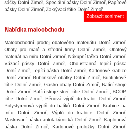
Dolní Zimoř
Dolní Zimoř
sáčky
, Speciální pásky
, Papírové
Dolní Zimoř
Dolní Zimoř
pásky
, Zakrývací fólie
Zobrazit sortiment
Nabídka maloobchodu
Dolní Zimoř
Maloobchodní prodej obalového materiálu
,
Dolní Zimoř
Obaly pro malé a střední firmy
, Obalový
Dolní Zimoř
Dolní Zimoř
materiál na míru
, Nákupní taška
,
Dolní Zimoř
Vázací pásky
, Oboustranná lepící páska
Dolní Zimoř
Dolní Zimoř
, Lepící páska
, Kartonové krabice
Dolní Zimoř
Dolní Zimoř
, Bublinkové obálky
, Bublinkové
Dolní Zimoř
Dolní Zimoř
fólie
, Gastro obaly
, Balící stroje
Dolní Zimoř
Dolní Zimoř
, Balící stroje streč fólie
, BOOP
Dolní Zimoř
Dolní Zimoř
fólie
, Pěnová výplň do krabic
,
Dolní Zimoř
Polystyrenová výplň do balíků
, Krabice na
Dolní Zimoř
Dolní Zimoř
míru
, Výplň do krabice
,
Dolní Zimoř
Maskovací páska autolakýrnická
, Kaptonová
Dolní Zimoř
Dolní Zimoř
páska
, Kartonové proložky
,