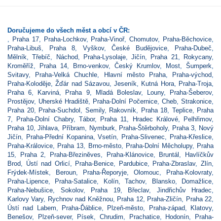
Doručujeme do všech měst a obcí v ČR:
,
Praha 17
,
Praha-Lochkov
,
Praha-Vinoř
,
Chomutov
,
Praha-Běchovice
,
Praha-Libuš
,
Praha 8
,
Vyškov
,
České Budějovice
,
Praha-Dubeč
,
Mělník
,
Třebíč
,
Náchod
,
Praha-Lysolaje
,
Jičín
,
Praha 21
,
Rokycany
,
Kroměříž
,
Praha 14
,
Brno-venkov
,
Český Krumlov
,
Most
,
Šumperk
,
Svitavy
,
Praha-Velká Chuchle
,
Hlavní město Praha
,
Praha-východ
,
Praha-Koloděje
,
Žďár nad Sázavou
,
Jeseník
,
Kutná Hora
,
Praha-Troja
,
Praha 6
,
Karviná
,
Praha 9
,
Mladá Boleslav
,
Louny
,
Praha-Šeberov
,
Prostějov
,
Uherské Hradiště
,
Praha-Dolní Počernice
,
Cheb
,
Strakonice
,
Praha 20
,
Praha-Suchdol
,
Semily
,
Rakovník
,
Praha 18
,
Teplice
,
Praha
7
,
Praha-Dolní Chabry
,
Tábor
,
Praha 11
,
Hradec Králové
,
Pelhřimov
,
Praha 10
,
Jihlava
,
Příbram
,
Nymburk
,
Praha-Štěrboholy
,
Praha 3
,
Nový
Jičín
,
Praha-Přední Kopanina
,
Vsetín
,
Praha-Slivenec
,
Praha-Křeslice
,
Praha-Královice
,
Praha 13
,
Brno-město
,
Praha-Dolní Měcholupy
,
Praha
15
,
Praha 2
,
Praha-Březiněves
,
Praha-Klánovice
,
Bruntál
,
Havlíčkův
Brod
,
Ústí nad Orlicí
,
Praha-Benice
,
Pardubice
,
Praha-Zbraslav
,
Zlín
,
Frýdek-Místek
,
Beroun
,
Praha-Řeporyje
,
Olomouc
,
Praha-Kolovraty
,
Praha-Lipence
,
Praha-Satalice
,
Kolín
,
Tachov
,
Blansko
,
Domažlice
,
Praha-Nebušice
,
Sokolov
,
Praha 19
,
Břeclav
,
Jindřichův Hradec
,
Karlovy Vary
,
Rychnov nad Kněžnou
,
Praha 12
,
Praha-Zličín
,
Praha 22
,
Ústí nad Labem
,
Praha-Ďáblice
,
Plzeň-město
,
Praha-západ
,
Klatovy
,
Benešov
,
Plzeň-sever
,
Písek
,
Chrudim
,
Prachatice
,
Hodonín
,
Praha-