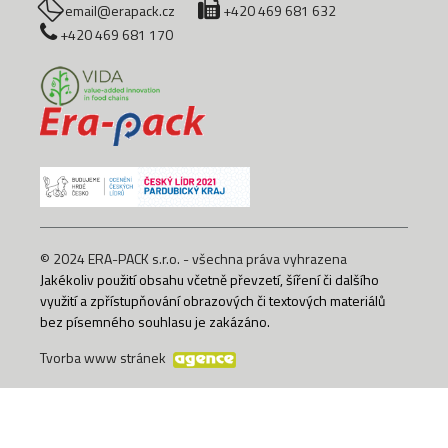
email@erapack.cz
+420 469 681 632
+420 469 681 170
© 2024 ERA-PACK s.r.o. - všechna práva vyhrazena
Jakékoliv použití obsahu včetně převzetí, šíření či dalšího
využití a zpřístupňování obrazových či textových materiálů
bez písemného souhlasu je zakázáno.
Tvorba www stránek