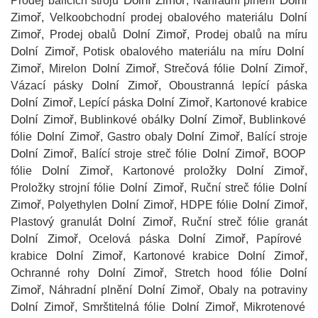
Dolní Zimoř
Dolní
Prodej balících strojů
, Náhradní plnění
Zimoř
Dolní
, Velkoobchodní prodej obalového materiálu
Zimoř
Dolní Zimoř
, Prodej obalů
, Prodej obalů na míru
Dolní Zimoř
Dolní
, Potisk obalového materiálu na míru
Zimoř
Dolní Zimoř
Dolní Zimoř
, Mirelon
, Strečová fólie
,
Dolní Zimoř
Vázací pásky
, Oboustranná lepící páska
Dolní Zimoř
Dolní Zimoř
, Lepící páska
, Kartonové krabice
Dolní Zimoř
Dolní Zimoř
, Bublinkové obálky
, Bublinkové
Dolní Zimoř
Dolní Zimoř
fólie
, Gastro obaly
, Balící stroje
Dolní Zimoř
Dolní Zimoř
, Balící stroje streč fólie
, BOOP
Dolní Zimoř
Dolní Zimoř
fólie
, Kartonové proložky
,
Dolní Zimoř
Dolní
Proložky strojní fólie
, Ruční streč fólie
Zimoř
Dolní Zimoř
Dolní Zimoř
, Polyethylen
, HDPE fólie
,
Dolní Zimoř
Plastový granulát
, Ruční streč fólie granát
Dolní Zimoř
Dolní Zimoř
, Ocelová páska
, Papírové
Dolní Zimoř
Dolní Zimoř
krabice
, Kartonové krabice
,
Dolní Zimoř
Dolní
Ochranné rohy
, Stretch hood fólie
Zimoř
Dolní Zimoř
, Náhradní plnění
, Obaly na potraviny
Dolní Zimoř
Dolní Zimoř
, Smrštitelná fólie
, Mikrotenové