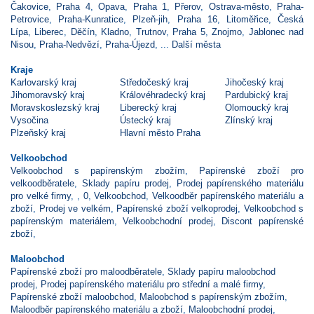
Čakovice
,
Praha 4
,
Opava
,
Praha 1
,
Přerov
,
Ostrava-město
,
Praha-
Petrovice
,
Praha-Kunratice
,
Plzeň-jih
,
Praha 16
,
Litoměřice
,
Česká
Lípa
,
Liberec
,
Děčín
,
Kladno
,
Trutnov
,
Praha 5
,
Znojmo
,
Jablonec nad
Nisou
,
Praha-Nedvězí
,
Praha-Újezd
, ...
Další města
Kraje
Karlovarský kraj
Středočeský kraj
Jihočeský kraj
Jihomoravský kraj
Královéhradecký kraj
Pardubický kraj
Moravskoslezský kraj
Liberecký kraj
Olomoucký kraj
Vysočina
Ústecký kraj
Zlínský kraj
Plzeňský kraj
Hlavní město Praha
Velkoobchod
Velkoobchod s papírenským zbožím
,
Papírenské zboží pro
velkoodběratele
,
Sklady papíru prodej
,
Prodej papírenského materiálu
pro velké firmy
,
,
0
,
Velkoobchod
,
Velkoodběr papírenského materiálu a
zboží
,
Prodej ve velkém
,
Papírenské zboží velkoprodej
,
Velkoobchod s
papírenským materiálem
,
Velkoobchodní prodej
,
Discont papírenské
zboží
,
Maloobchod
Papírenské zboží pro maloodběratele
,
Sklady papíru maloobchod
prodej
,
Prodej papírenského materiálu pro střední a malé firmy
,
Papírenské zboží maloobchod
,
Maloobchod s papírenským zbožím
,
Maloodběr papírenského materiálu a zboží
,
Maloobchodní prodej
,