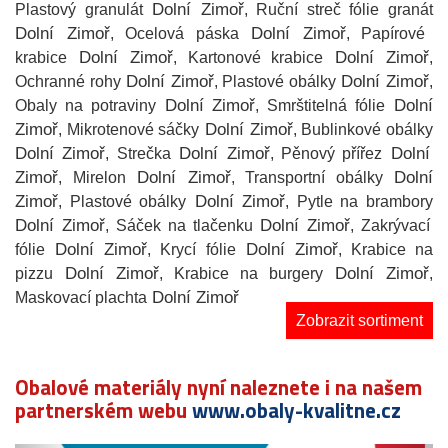
Dolní Zimoř
Plastový granulát
, Ruční streč fólie granát
Dolní Zimoř
Dolní Zimoř
, Ocelová páska
, Papírové
Dolní Zimoř
Dolní Zimoř
krabice
, Kartonové krabice
,
Dolní Zimoř
Dolní Zimoř
Ochranné rohy
, Plastové obálky
,
Dolní Zimoř
Dolní
Obaly na potraviny
, Smrštitelná fólie
Zimoř
Dolní Zimoř
, Mikrotenové sáčky
, Bublinkové obálky
Dolní Zimoř
Dolní Zimoř
Dolní
, Strečka
, Pěnový přířez
Zimoř
Dolní Zimoř
Dolní
, Mirelon
, Transportní obálky
Zimoř
Dolní Zimoř
, Plastové obálky
, Pytle na brambory
Dolní Zimoř
Dolní Zimoř
, Sáček na tlačenku
, Zakrývací
Dolní Zimoř
Dolní Zimoř
fólie
, Krycí fólie
, Krabice na
Dolní Zimoř
Dolní Zimoř
pizzu
, Krabice na burgery
,
Dolní Zimoř
Maskovací plachta
Zobrazit sortiment
Obalové materiály nyní naleznete i na našem
partnerském webu
www.obaly-kvalitne.cz