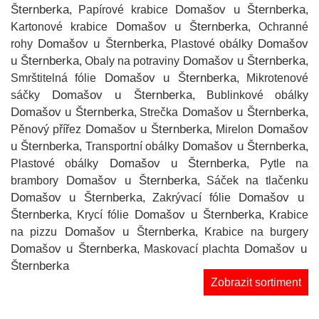
Šternberka
Domašov u Šternberka
, Papírové krabice
,
Domašov u Šternberka
Kartonové krabice
, Ochranné
Domašov u Šternberka
Domašov
rohy
, Plastové obálky
u Šternberka
Domašov u Šternberka
, Obaly na potraviny
,
Domašov u Šternberka
Smrštitelná fólie
, Mikrotenové
Domašov u Šternberka
sáčky
, Bublinkové obálky
Domašov u Šternberka
Domašov u Šternberka
, Strečka
,
Domašov u Šternberka
Domašov
Pěnový přířez
, Mirelon
u Šternberka
Domašov u Šternberka
, Transportní obálky
,
Domašov u Šternberka
Plastové obálky
, Pytle na
Domašov u Šternberka
brambory
, Sáček na tlačenku
Domašov u Šternberka
Domašov u
, Zakrývací fólie
Šternberka
Domašov u Šternberka
, Krycí fólie
, Krabice
Domašov u Šternberka
na pizzu
, Krabice na burgery
Domašov u Šternberka
Domašov u
, Maskovací plachta
Šternberka
Zobrazit sortiment