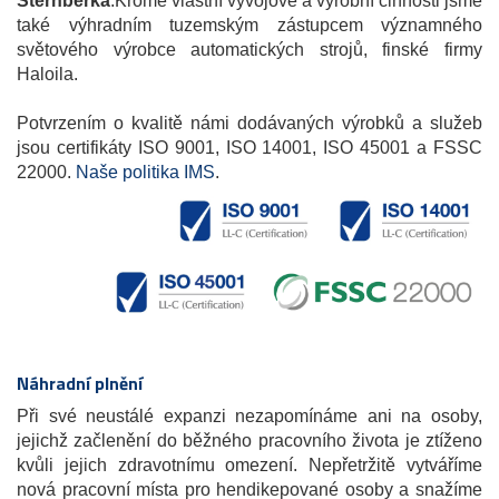
Šternberka
.Kromě vlastní vývojové a výrobní činnosti jsme
také výhradním tuzemským zástupcem významného
světového výrobce automatických strojů, finské firmy
Haloila.
Potvrzením o kvalitě námi dodávaných výrobků a služeb
jsou certifikáty ISO 9001, ISO 14001, ISO 45001 a FSSC
22000.
Naše politika IMS
.
Náhradní plnění
Při své neustálé expanzi nezapomínáme ani na osoby,
jejichž začlenění do běžného pracovního života je ztíženo
kvůli jejich zdravotnímu omezení. Nepřetržitě vytváříme
nová pracovní místa pro hendikepované osoby a snažíme