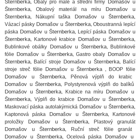
Šternberka
Domašov u
, Obaly pro malé a střední firmy
Šternberka
Domašov u
, Obalový materiál na míru
Šternberka
Domašov u Šternberka
, Nákupní taška
,
Domašov u Šternberka
Vázací pásky
, Oboustranná lepící
Domašov u Šternberka
Domašov u
páska
, Lepící páska
Šternberka
Domašov u Šternberka
, Kartonové krabice
,
Domašov u Šternberka
Bublinkové obálky
, Bublinkové
Domašov u Šternberka
Domašov u
fólie
, Gastro obaly
Šternberka
Domašov u Šternberka
, Balící stroje
, Balící
Domašov u Šternberka
stroje streč fólie
, BOOP fólie
Domašov u Šternberka
, Pěnová výplň do krabic
Domašov u Šternberka
, Polystyrenová výplň do balíků
Domašov u Šternberka
Domašov u
, Krabice na míru
Šternberka
Domašov u Šternberka
, Výplň do krabice
,
Domašov u Šternberka
Maskovací páska autolakýrnická
,
Domašov u Šternberka
Kaptonová páska
, Kartonové
Domašov u Šternberka
proložky
, Plastový granulát
Domašov u Šternberka
, Ruční streč fólie granát
Domašov u Šternberka
Domašov u
, Ocelová páska