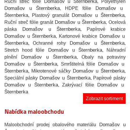
Domašov u Šternberka
Ruční streč fólie
, Polyethylen
Domašov u Šternberka
Domašov u
, HDPE fólie
Šternberka
Domašov u Šternberka
, Plastový granulát
,
Domašov u Šternberka
Ruční streč fólie granát
, Ocelová
Domašov u Šternberka
páska
, Papírové krabice
Domašov u Šternberka
Domašov u
, Kartonové krabice
Šternberka
Domašov u Šternberka
, Ochranné rohy
,
Domašov u Šternberka
Stretch hood fólie
, Náhradní
Domašov u Šternberka
plnění
, Obaly na potraviny
Domašov u Šternberka
Domašov u
, Smrštitelná fólie
Šternberka
Domašov u Šternberka
, Mikrotenové sáčky
,
Domašov u Šternberka
Speciální pásky
, Papírové pásky
Domašov u Šternberka
Domašov u
, Zakrývací fólie
Šternberka
Zobrazit sortiment
Nabídka maloobchodu
Domašov u
Maloobchodní prodej obalového materiálu