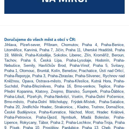
Doručujeme do všech měst a obcí v ČR:
Jihlava
,
Plzeň-sever
,
Příbram
,
Chomutov
,
Praha 4
,
Praha-Benice
,
Litoměřice
,
Karviná
,
Praha 7
,
Jičín
,
Praha 11
,
Uherské Hradiště
,
Praha
19
,
Mělník
,
Praha-Koloděje
,
Sokolov
,
Liberec
,
Zlín
,
Kroměříž
,
Beroun
,
Tachov
,
Praha 6
,
Česká Lípa
,
Praha-Lysolaje
,
Hodonín
,
Praha-
Nebušice
,
Semily
,
Havlíčkův Brod
,
Praha-Vinoř
,
Praha 5
,
Svitavy
,
Praha 1
,
Olomouc
,
Bruntál
,
Kolín
,
Benešov
,
Prachatice
,
Ústí nad Orlicí
,
Praha-Řeporyje
,
Praha 3
,
Praha-Zbraslav
,
Praha-Slivenec
,
Rychnov nad
Kněžnou
,
Opava
,
Ostrava-město
,
Praha-Křeslice
,
Kutná Hora
,
Praha-
Suchdol
,
Praha-Březiněves
,
Praha 16
,
Brno-venkov
,
Teplice
,
Praha-
Přední Kopanina
,
Klatovy
,
Znojmo
,
Blansko
,
Šumperk
,
Praha-Ďáblice
,
Praha-Libuš
,
Plzeň-jih
,
Praha-Nedvězí
,
Vsetín
,
Praha-Dolní Počernice
,
Brno-město
,
Praha-Dolní Měcholupy
,
Frýdek-Místek
,
Praha-Satalice
,
Praha 20
,
Jindřichův Hradec
,
Strakonice
,
,
Kladno
,
Trutnov
,
Domažlice
,
České Budějovice
,
Praha-Kunratice
,
Náchod
,
Most
,
Hradec Králové
,
Praha-Petrovice
,
Praha-Újezd
,
Nymburk
,
Mladá Boleslav
,
Praha-
Lipence
,
Rokycany
,
Tábor
,
Praha 2
,
Praha-Lochkov
,
Praha-Troja
,
Praha
9
,
Písek
,
Praha 10
,
Prostějov
,
Pardubice
,
Praha 13
,
Cheb
,
Praha-