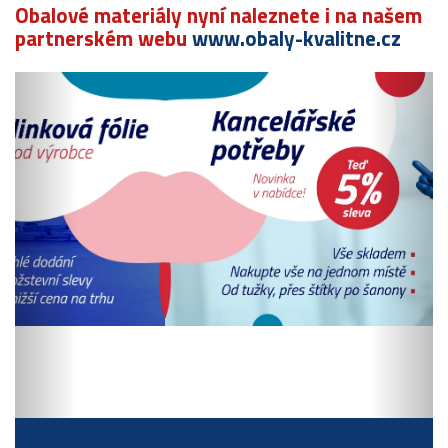
Obalové materiály nyní naleznete i na našem
partnerském webu
www.obaly-kvalitne.cz
Předchozí
N