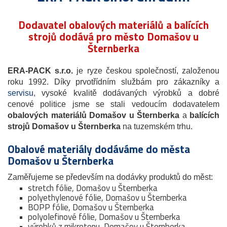
Dodavatel obalových materiálů a balících
strojů dodává pro město Domašov u
Šternberka
ERA-PACK s.r.o.
je ryze českou společností, založenou
roku 1992. Díky prvotřídním službám pro zákazníky a
servisu
, vysoké kvalitě dodávaných výrobků a dobré
cenové politice jsme se stali vedoucím dodavatelem
obalových materiálů Domašov u Šternberka
a
balících
strojů Domašov u Šternberka
na tuzemském trhu.
Obalové materiály dodáváme do města
Domašov u Šternberka
Zaměřujeme se především na dodávky produktů do měst:
stretch fólie, Domašov u Šternberka
polyethylenové fólie, Domašov u Šternberka
BOPP fólie, Domašov u Šternberka
polyolefinové fólie, Domašov u Šternberka
výrobků z mikrotenu, Domašov u Šternberka