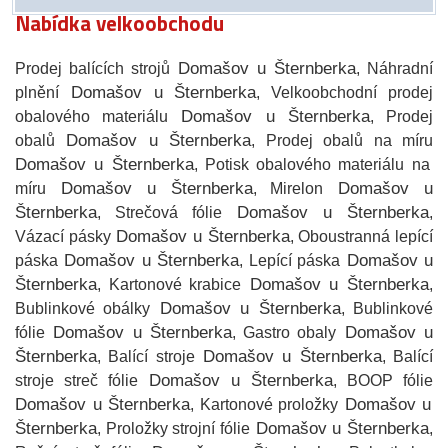
Nabídka velkoobchodu
Domašov u Šternberka
Prodej balících strojů
, Náhradní
Domašov u Šternberka
plnění
, Velkoobchodní prodej
Domašov u Šternberka
obalového materiálu
, Prodej
Domašov u Šternberka
obalů
, Prodej obalů na míru
Domašov u Šternberka
, Potisk obalového materiálu na
Domašov u Šternberka
Domašov u
míru
, Mirelon
Šternberka
Domašov u Šternberka
, Strečová fólie
,
Domašov u Šternberka
Vázací pásky
, Oboustranná lepící
Domašov u Šternberka
Domašov u
páska
, Lepící páska
Šternberka
Domašov u Šternberka
, Kartonové krabice
,
Domašov u Šternberka
Bublinkové obálky
, Bublinkové
Domašov u Šternberka
Domašov u
fólie
, Gastro obaly
Šternberka
Domašov u Šternberka
, Balící stroje
, Balící
Domašov u Šternberka
stroje streč fólie
, BOOP fólie
Domašov u Šternberka
Domašov u
, Kartonové proložky
Šternberka
Domašov u Šternberka
, Proložky strojní fólie
,