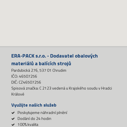
ERA-PACK s.r.o. - Dodavatel obalových
materiálů a balících strojů
Pardubická 276, 537 01 Chrudim
IČO: 46507256
DIČ: CZ46507256
Spisová značka: C 2123 vedená u Krajského soudu v Hradci
Králové
Využijte našich služeb
Poskytujeme náhradní plnění
Dodání do 24 hodin
100% kvalita