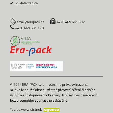
25-letá tradice
email@erapack.cz
+420 469 681 632
+420 469 681 170
© 2024 ERA-PACK s.r.o. - všechna práva vyhrazena
Jakékoliv použití obsahu včetně převzetí, šíření či dalšího
využití a zpřístupňování obrazových či textových materiálů
bez písemného souhlasu je zakázáno.
Tvorba www stránek