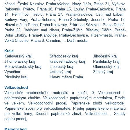
západ
,
Český Krumlov
,
Praha-východ
,
Nový Jičín
,
Praha 21
,
Vyškov
,
Rakovník
,
Přerov
,
Praha 18
,
Praha 15
,
Louny
,
Praha-Čakovice
,
Praha
14
,
Pelhřimov
,
Třebíč
,
Praha 17
,
Praha-Královice
,
Ústí nad Labem
,
Karlovy Vary
,
Praha-Šeberov
,
Praha-Štěrboholy
,
Jeseník
,
Praha 12
,
Hlavní město Praha
,
Praha-Kolovraty
,
Žďár nad Sázavou
,
Praha-Dubeč
,
Praha 22
,
Jablonec nad Nisou
,
Praha-Zličín
,
Břeclav
,
Děčín
,
Praha-
Dolní Chabry
,
Praha-Klánovice
,
Praha-Běchovice
,
Plzeň-město
,
Praha-
Velká Chuchle
,
Praha 8
,
Chrudim
, ...
Další města
Kraje
Karlovarský kraj
Středočeský kraj
Jihočeský kraj
Jihomoravský kraj
Královéhradecký kraj
Pardubický kraj
Moravskoslezský kraj
Liberecký kraj
Olomoucký kraj
Vysočina
Ústecký kraj
Zlínský kraj
Plzeňský kraj
Hlavní město Praha
Velkoobchod
Velkoodběr papírenského materiálu a zboží
,
0
,
Velkoobchod s
papírenským zbožím
,
Velkoobchod s papírenským materiálem
,
Prodej
ve velkém
,
Velkoobchodní prodej
,
Papírenské zboží velkoprodej
,
Papírenské zboží pro velkoodběratele
,
Prodej papírenského materiálu
pro velké firmy
,
Discont papírenské zboží
,
Velkoobchod
,
,
Sklady
papíru prodej
,
Maloobchod