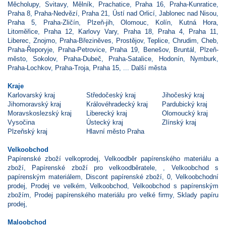
Měcholupy
,
Svitavy
,
Mělník
,
Prachatice
,
Praha 16
,
Praha-Kunratice
,
Praha 8
,
Praha-Nedvězí
,
Praha 21
,
Ústí nad Orlicí
,
Jablonec nad Nisou
,
Praha 5
,
Praha-Zličín
,
Plzeň-jih
,
Olomouc
,
Kolín
,
Kutná Hora
,
Litoměřice
,
Praha 12
,
Karlovy Vary
,
Praha 18
,
Praha 4
,
Praha 11
,
Liberec
,
Znojmo
,
Praha-Březiněves
,
Prostějov
,
Teplice
,
Chrudim
,
Cheb
,
Praha-Řeporyje
,
Praha-Petrovice
,
Praha 19
,
Benešov
,
Bruntál
,
Plzeň-
město
,
Sokolov
,
Praha-Dubeč
,
Praha-Satalice
,
Hodonín
,
Nymburk
,
Praha-Lochkov
,
Praha-Troja
,
Praha 15
, ...
Další města
Kraje
Karlovarský kraj
Středočeský kraj
Jihočeský kraj
Jihomoravský kraj
Královéhradecký kraj
Pardubický kraj
Moravskoslezský kraj
Liberecký kraj
Olomoucký kraj
Vysočina
Ústecký kraj
Zlínský kraj
Plzeňský kraj
Hlavní město Praha
Velkoobchod
Papírenské zboží velkoprodej
,
Velkoodběr papírenského materiálu a
zboží
,
Papírenské zboží pro velkoodběratele
,
,
Velkoobchod s
papírenským materiálem
,
Discont papírenské zboží
,
0
,
Velkoobchodní
prodej
,
Prodej ve velkém
,
Velkoobchod
,
Velkoobchod s papírenským
zbožím
,
Prodej papírenského materiálu pro velké firmy
,
Sklady papíru
prodej
,
Maloobchod