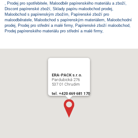
,
Prodej pro spotřebitele
,
Maloodběr papírenského materiálu a zboží
,
Discont papírenské zboží
,
Sklady papíru maloobchod prodej
,
Maloobchod s papírenským zbožím
,
Papírenské zboží pro
maloodběratele
,
Maloobchod s papírenským materiálem
,
Maloobchodní
prodej
,
Prodej pro střední a malé firmy
,
Papírenské zboží maloobchod
,
Prodej papírenského materiálu pro střední a malé firmy
,
ERA-PACK s.r.o.
Pardubická 276
537 01 Chrudim
tel. +420 469 681 170