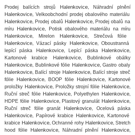
Halenkovice
Prodej balících strojů
, Náhradní plnění
Halenkovice
, Velkoobchodní prodej obalového materiálu
Halenkovice
Halenkovice
, Prodej obalů
, Prodej obalů na
Halenkovice
míru
, Potisk obalového materiálu na míru
Halenkovice
Halenkovice
, Mirelon
, Strečová fólie
Halenkovice
Halenkovice
, Vázací pásky
, Oboustranná
Halenkovice
Halenkovice
lepící páska
, Lepící páska
,
Halenkovice
Kartonové krabice
, Bublinkové obálky
Halenkovice
Halenkovice
, Bublinkové fólie
, Gastro obaly
Halenkovice
Halenkovice
, Balící stroje
, Balící stroje streč
Halenkovice
Halenkovice
fólie
, BOOP fólie
, Kartonové
Halenkovice
Halenkovice
proložky
, Proložky strojní fólie
,
Halenkovice
Halenkovice
Ruční streč fólie
, Polyethylen
,
Halenkovice
Halenkovice
HDPE fólie
, Plastový granulát
,
Halenkovice
Ruční streč fólie granát
, Ocelová páska
Halenkovice
Halenkovice
, Papírové krabice
, Kartonové
Halenkovice
Halenkovice
krabice
, Ochranné rohy
, Stretch
Halenkovice
Halenkovice
hood fólie
, Náhradní plnění
,