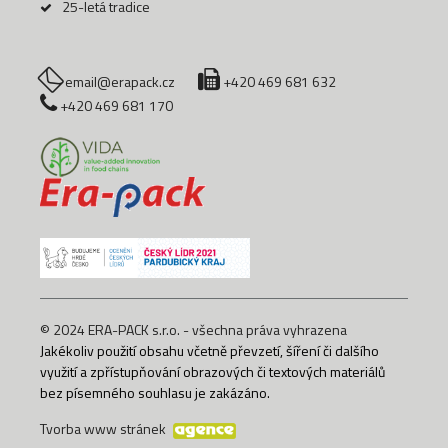
25-letá tradice
email@erapack.cz
+420 469 681 632
+420 469 681 170
© 2024 ERA-PACK s.r.o. - všechna práva vyhrazena
Jakékoliv použití obsahu včetně převzetí, šíření či dalšího
využití a zpřístupňování obrazových či textových materiálů
bez písemného souhlasu je zakázáno.
Tvorba www stránek