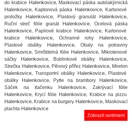
Halenkovice
do krabice
, Maskovací páska autolakýrnická
Halenkovice
Halenkovice
, Kaptonová páska
, Kartonové
Halenkovice
Halenkovice
proložky
, Plastový granulát
,
Halenkovice
Ruční streč fólie granát
, Ocelová páska
Halenkovice
Halenkovice
, Papírové krabice
, Kartonové
Halenkovice
Halenkovice
krabice
, Ochranné rohy
,
Halenkovice
Plastové obálky
, Obaly na potraviny
Halenkovice
Halenkovice
, Smrštitelná fólie
, Mikrotenové
Halenkovice
Halenkovice
sáčky
, Bublinkové obálky
,
Halenkovice
Halenkovice
Strečka
, Pěnový přířez
, Mirelon
Halenkovice
Halenkovice
, Transportní obálky
, Plastové
Halenkovice
Halenkovice
obálky
, Pytle na brambory
,
Halenkovice
Sáček na tlačenku
, Zakrývací fólie
Halenkovice
Halenkovice
, Krycí fólie
, Krabice na pizzu
Halenkovice
Halenkovice
, Krabice na burgery
, Maskovací
Halenkovice
plachta
Zobrazit sortiment