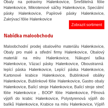
Halenkovice
Obaly na potraviny
, Smrštitelná fólie
Halenkovice
Halenkovice
, Mikrotenové sáčky
, Speciální
Halenkovice
Halenkovice
pásky
, Papírové pásky
,
Halenkovice
Zakrývací fólie
Zobrazit sortiment
Nabídka maloobchodu
Halenkovice
Maloobchodní prodej obalového materiálu
,
Halenkovice
Obaly pro malé a střední firmy
, Obalový
Halenkovice
materiál na míru
, Nákupní taška
Halenkovice
Halenkovice
, Vázací pásky
, Oboustranná
Halenkovice
Halenkovice
lepící páska
, Lepící páska
,
Halenkovice
Kartonové krabice
, Bublinkové obálky
Halenkovice
Halenkovice
, Bublinkové fólie
, Gastro obaly
Halenkovice
Halenkovice
, Balící stroje
, Balící stroje streč
Halenkovice
Halenkovice
fólie
, BOOP fólie
, Pěnová
Halenkovice
výplň do krabic
, Polystyrenová výplň do
Halenkovice
Halenkovice
balíků
, Krabice na míru
, Výplň