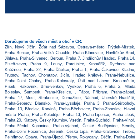
Doručujeme do všech měst a obcí v ČR:
Zlín
,
Nový Jičín
,
Žďár nad Sázavou
,
Ostrava-město
,
Frýdek-Místek
,
Praha-Benice
,
Praha-Velká Chuchle
,
Praha-Klánovice
,
Havlíčkův Brod
,
Jihlava
,
Praha-Slivenec
,
Beroun
,
Praha 7
,
Jindřichův Hradec
,
Praha 14
,
Plzeň-sever
,
Praha 9
,
Louny
,
Pardubice
,
Kroměříž
,
Rychnov nad
Kněžnou
,
Praha 22
,
Praha-Ďáblice
,
Praha 1
,
Praha-Čakovice
,
Kladno
,
Trutnov
,
Tachov
,
Chomutov
,
Jičín
,
Hradec Králové
,
Praha-Nebušice
,
Praha-Dolní Chabry
,
Praha-Kolovraty
,
Ústí nad Labem
,
Brno-město
,
Písek
,
Rakovník
,
Brno-venkov
,
Vyškov
,
Praha 6
,
Praha 2
,
Mladá
Boleslav
,
Šumperk
,
Praha-Křeslice
,
,
Tábor
,
Příbram
,
Praha-západ
,
Praha 17
,
Most
,
Strakonice
,
Domažlice
,
Náchod
,
Uherské Hradiště
,
Praha-Šeberov
,
Blansko
,
Praha-Lysolaje
,
Praha 3
,
Praha-Štěrboholy
,
Praha 10
,
Břeclav
,
Karviná
,
Praha-Běchovice
,
Praha-Zbraslav
,
Hlavní
město Praha
,
Praha-Koloděje
,
Praha 13
,
Praha-Lipence
,
Praha-Libuš
,
Praha 20
,
Klatovy
,
Český Krumlov
,
Vsetín
,
Praha-Suchdol
,
Praha-Vinoř
,
Praha-Přední Kopanina
,
Praha-východ
,
České Budějovice
,
Semily
,
Praha-Dolní Počernice
,
Jeseník
,
Česká Lípa
,
Praha-Královice
,
Třebíč
,
Pelhřimov
,
Opava
,
Praha-Újezd
,
Přerov
,
Rokycany
,
Děčín
,
Praha-Dolní