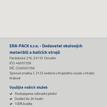
ERA-PACK s.r.o. - Dodavatel obalových
materiálů a balících strojů
Pardubická 276, 537 01 Chrudim
IČO: 46507256
DIČ: CZ46507256
Spisová značka: C 2123 vedená u Krajského soudu v Hradci
Králové
Využijte našich služeb
Poskytujeme náhradní plnění
Dodání do 24 hodin
100% kvalita