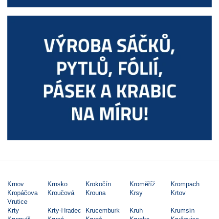
Krnov
Krnsko
Krokočín
Kroměříž
Krompach
Kropáčova
Kroučová
Krouna
Krsy
Krtov
Vrutice
Krty
Krty-Hradec
Krucemburk
Kruh
Krumsín