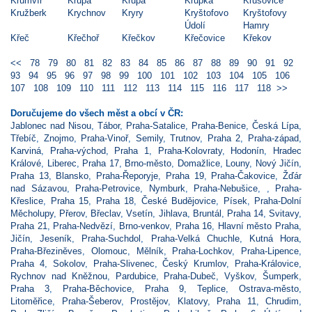
Krumvíř
Krupá
Krupá
Krupka
Krušovice
Kružberk
Krychnov
Kryry
Kryštofovo
Kryštofovy
Údolí
Hamry
Křeč
Křečhoř
Křečkov
Křečovice
Křekov
<<
78
79
80
81
82
83
84
85
86
87
88
89
90
91
92
93
94
95
96
97
98
99
100
101
102
103
104
105
106
107
108
109
110
111
112
113
114
115
116
117
118
>>
Doručujeme do všech měst a obcí v ČR:
Jablonec nad Nisou
,
Tábor
,
Praha-Satalice
,
Praha-Benice
,
Česká Lípa
,
Třebíč
,
Znojmo
,
Praha-Vinoř
,
Semily
,
Trutnov
,
Praha 2
,
Praha-západ
,
Karviná
,
Praha-východ
,
Praha 1
,
Praha-Kolovraty
,
Hodonín
,
Hradec
Králové
,
Liberec
,
Praha 17
,
Brno-město
,
Domažlice
,
Louny
,
Nový Jičín
,
Praha 13
,
Blansko
,
Praha-Řeporyje
,
Praha 19
,
Praha-Čakovice
,
Žďár
nad Sázavou
,
Praha-Petrovice
,
Nymburk
,
Praha-Nebušice
,
,
Praha-
Křeslice
,
Praha 15
,
Praha 18
,
České Budějovice
,
Písek
,
Praha-Dolní
Měcholupy
,
Přerov
,
Břeclav
,
Vsetín
,
Jihlava
,
Bruntál
,
Praha 14
,
Svitavy
,
Praha 21
,
Praha-Nedvězí
,
Brno-venkov
,
Praha 16
,
Hlavní město Praha
,
Jičín
,
Jeseník
,
Praha-Suchdol
,
Praha-Velká Chuchle
,
Kutná Hora
,
Praha-Březiněves
,
Olomouc
,
Mělník
,
Praha-Lochkov
,
Praha-Lipence
,
Praha 4
,
Sokolov
,
Praha-Slivenec
,
Český Krumlov
,
Praha-Královice
,
Rychnov nad Kněžnou
,
Pardubice
,
Praha-Dubeč
,
Vyškov
,
Šumperk
,
Praha 3
,
Praha-Běchovice
,
Praha 9
,
Teplice
,
Ostrava-město
,
Litoměřice
,
Praha-Šeberov
,
Prostějov
,
Klatovy
,
Praha 11
,
Chrudim
,