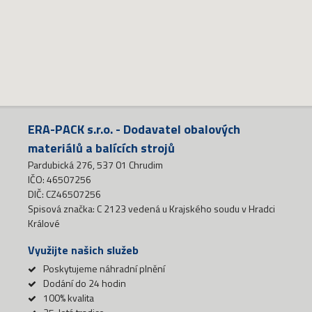
ERA-PACK s.r.o. - Dodavatel obalových
materiálů a balících strojů
Pardubická 276, 537 01 Chrudim
IČO: 46507256
DIČ: CZ46507256
Spisová značka: C 2123 vedená u Krajského soudu v Hradci
Králové
Využijte našich služeb
Poskytujeme náhradní plnění
Dodání do 24 hodin
100% kvalita