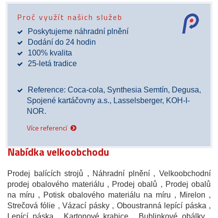
Proč využít našich služeb
Poskytujeme náhradní plnění
Dodání do 24 hodin
100% kvalita
25-letá tradice
Reference: Coca-cola, Synthesia Semtín, Degusa,
Spojené kartáčovny a.s., Lasselsberger, KOH-I-
NOR.
Více referencí
Nabídka velkoobchodu
Prodej balících strojů
, Náhradní plnění
, Velkoobchodní
prodej obalového materiálu
, Prodej obalů
, Prodej obalů
na míru
, Potisk obalového materiálu na míru
, Mirelon
,
Strečová fólie
, Vázací pásky
, Oboustranná lepící páska
,
Lepící páska
, Kartonové krabice
, Bublinkové obálky
,