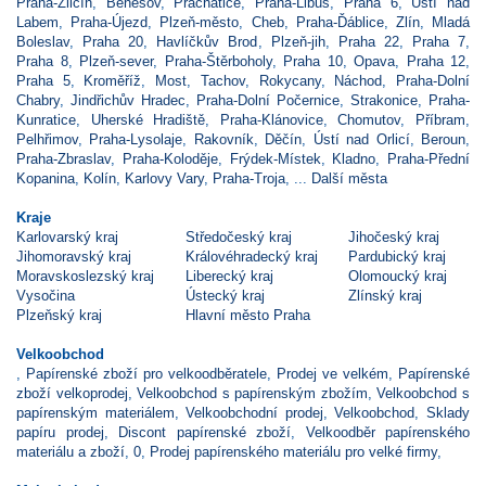
Praha-Zličín
,
Benešov
,
Prachatice
,
Praha-Libuš
,
Praha 6
,
Ústí nad
Labem
,
Praha-Újezd
,
Plzeň-město
,
Cheb
,
Praha-Ďáblice
,
Zlín
,
Mladá
Boleslav
,
Praha 20
,
Havlíčkův Brod
,
Plzeň-jih
,
Praha 22
,
Praha 7
,
Praha 8
,
Plzeň-sever
,
Praha-Štěrboholy
,
Praha 10
,
Opava
,
Praha 12
,
Praha 5
,
Kroměříž
,
Most
,
Tachov
,
Rokycany
,
Náchod
,
Praha-Dolní
Chabry
,
Jindřichův Hradec
,
Praha-Dolní Počernice
,
Strakonice
,
Praha-
Kunratice
,
Uherské Hradiště
,
Praha-Klánovice
,
Chomutov
,
Příbram
,
Pelhřimov
,
Praha-Lysolaje
,
Rakovník
,
Děčín
,
Ústí nad Orlicí
,
Beroun
,
Praha-Zbraslav
,
Praha-Koloděje
,
Frýdek-Místek
,
Kladno
,
Praha-Přední
Kopanina
,
Kolín
,
Karlovy Vary
,
Praha-Troja
, ...
Další města
Kraje
Karlovarský kraj
Středočeský kraj
Jihočeský kraj
Jihomoravský kraj
Královéhradecký kraj
Pardubický kraj
Moravskoslezský kraj
Liberecký kraj
Olomoucký kraj
Vysočina
Ústecký kraj
Zlínský kraj
Plzeňský kraj
Hlavní město Praha
Velkoobchod
,
Papírenské zboží pro velkoodběratele
,
Prodej ve velkém
,
Papírenské
zboží velkoprodej
,
Velkoobchod s papírenským zbožím
,
Velkoobchod s
papírenským materiálem
,
Velkoobchodní prodej
,
Velkoobchod
,
Sklady
papíru prodej
,
Discont papírenské zboží
,
Velkoodběr papírenského
materiálu a zboží
,
0
,
Prodej papírenského materiálu pro velké firmy
,