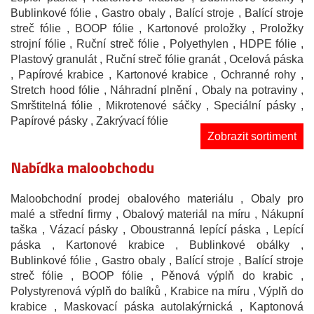
Bublinkové fólie
, Gastro obaly
, Balící stroje
, Balící stroje
streč fólie
, BOOP fólie
, Kartonové proložky
, Proložky
strojní fólie
, Ruční streč fólie
, Polyethylen
, HDPE fólie
,
Plastový granulát
, Ruční streč fólie granát
, Ocelová páska
, Papírové krabice
, Kartonové krabice
, Ochranné rohy
,
Stretch hood fólie
, Náhradní plnění
, Obaly na potraviny
,
Smrštitelná fólie
, Mikrotenové sáčky
, Speciální pásky
,
Papírové pásky
, Zakrývací fólie
Zobrazit sortiment
Nabídka maloobchodu
Maloobchodní prodej obalového materiálu
, Obaly pro
malé a střední firmy
, Obalový materiál na míru
, Nákupní
taška
, Vázací pásky
, Oboustranná lepící páska
, Lepící
páska
, Kartonové krabice
, Bublinkové obálky
,
Bublinkové fólie
, Gastro obaly
, Balící stroje
, Balící stroje
streč fólie
, BOOP fólie
, Pěnová výplň do krabic
,
Polystyrenová výplň do balíků
, Krabice na míru
, Výplň do
krabice
, Maskovací páska autolakýrnická
, Kaptonová