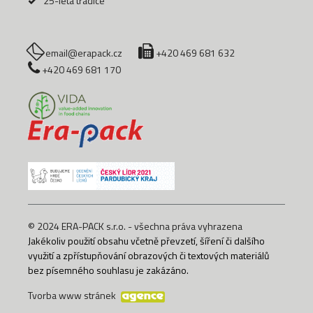
25-letá tradice
email@erapack.cz
+420 469 681 632
+420 469 681 170
© 2024 ERA-PACK s.r.o. - všechna práva vyhrazena
Jakékoliv použití obsahu včetně převzetí, šíření či dalšího
využití a zpřístupňování obrazových či textových materiálů
bez písemného souhlasu je zakázáno.
Tvorba www stránek