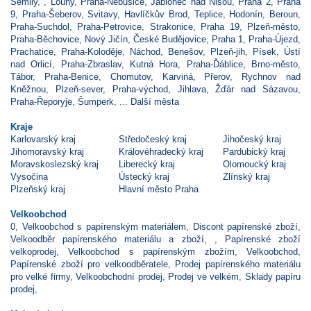
Semily
,
,
Louny
,
Praha-Nebušice
,
Jablonec nad Nisou
,
Praha 2
,
Praha
9
,
Praha-Šeberov
,
Svitavy
,
Havlíčkův Brod
,
Teplice
,
Hodonín
,
Beroun
,
Praha-Suchdol
,
Praha-Petrovice
,
Strakonice
,
Praha 19
,
Plzeň-město
,
Praha-Běchovice
,
Nový Jičín
,
České Budějovice
,
Praha 1
,
Praha-Újezd
,
Prachatice
,
Praha-Koloděje
,
Náchod
,
Benešov
,
Plzeň-jih
,
Písek
,
Ústí
nad Orlicí
,
Praha-Zbraslav
,
Kutná Hora
,
Praha-Ďáblice
,
Brno-město
,
Tábor
,
Praha-Benice
,
Chomutov
,
Karviná
,
Přerov
,
Rychnov nad
Kněžnou
,
Plzeň-sever
,
Praha-východ
,
Jihlava
,
Žďár nad Sázavou
,
Praha-Řeporyje
,
Šumperk
, ...
Další města
Kraje
Karlovarský kraj
Středočeský kraj
Jihočeský kraj
Jihomoravský kraj
Královéhradecký kraj
Pardubický kraj
Moravskoslezský kraj
Liberecký kraj
Olomoucký kraj
Vysočina
Ústecký kraj
Zlínský kraj
Plzeňský kraj
Hlavní město Praha
Velkoobchod
0
,
Velkoobchod s papírenským materiálem
,
Discont papírenské zboží
,
Velkoodběr papírenského materiálu a zboží
,
,
Papírenské zboží
velkoprodej
,
Velkoobchod s papírenským zbožím
,
Velkoobchod
,
Papírenské zboží pro velkoodběratele
,
Prodej papírenského materiálu
pro velké firmy
,
Velkoobchodní prodej
,
Prodej ve velkém
,
Sklady papíru
prodej
,