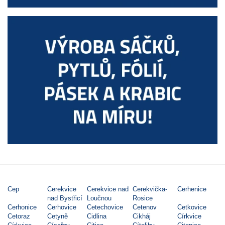
Cep
Cerekvice
Cerekvice nad
Cerekvička-
Cerhenice
nad Bystřicí
Loučnou
Rosice
Cerhonice
Cerhovice
Cetechovice
Cetenov
Cetkovice
Cetoraz
Cetyně
Cidlina
Cikháj
Církvice