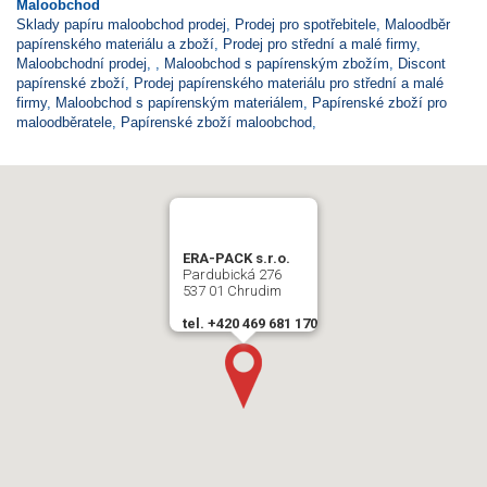
Maloobchod
Sklady papíru maloobchod prodej
,
Prodej pro spotřebitele
,
Maloodběr
papírenského materiálu a zboží
,
Prodej pro střední a malé firmy
,
Maloobchodní prodej
,
,
Maloobchod s papírenským zbožím
,
Discont
papírenské zboží
,
Prodej papírenského materiálu pro střední a malé
firmy
,
Maloobchod s papírenským materiálem
,
Papírenské zboží pro
maloodběratele
,
Papírenské zboží maloobchod
,
ERA-PACK s.r.o.
Pardubická 276
537 01 Chrudim
tel. +420 469 681 170