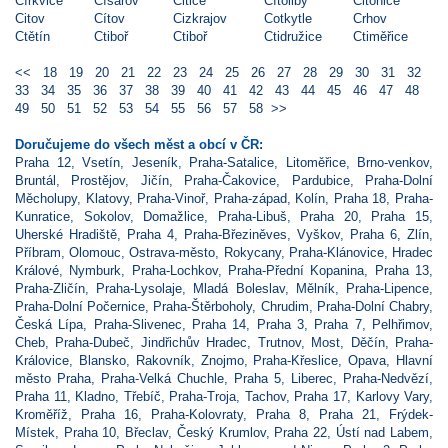
Církvice
Císařov
Citice
Cítoliby
Citonice
Citov
Cítov
Cizkrajov
Cotkytle
Crhov
Ctětín
Ctiboř
Ctiboř
Ctidružice
Ctiměřice
<<
18
19
20
21
22
23
24
25
26
27
28
29
30
31
32
33
34
35
36
37
38
39
40
41
42
43
44
45
46
47
48
49
50
51
52
53
54
55
56
57
58
>>
Doručujeme do všech měst a obcí v ČR:
Praha 12
,
Vsetín
,
Jeseník
,
Praha-Satalice
,
Litoměřice
,
Brno-venkov
,
Bruntál
,
Prostějov
,
Jičín
,
Praha-Čakovice
,
Pardubice
,
Praha-Dolní
Měcholupy
,
Klatovy
,
Praha-Vinoř
,
Praha-západ
,
Kolín
,
Praha 18
,
Praha-
Kunratice
,
Sokolov
,
Domažlice
,
Praha-Libuš
,
Praha 20
,
Praha 15
,
Uherské Hradiště
,
Praha 4
,
Praha-Březiněves
,
Vyškov
,
Praha 6
,
Zlín
,
Příbram
,
Olomouc
,
Ostrava-město
,
Rokycany
,
Praha-Klánovice
,
Hradec
Králové
,
Nymburk
,
Praha-Lochkov
,
Praha-Přední Kopanina
,
Praha 13
,
Praha-Zličín
,
Praha-Lysolaje
,
Mladá Boleslav
,
Mělník
,
Praha-Lipence
,
Praha-Dolní Počernice
,
Praha-Štěrboholy
,
Chrudim
,
Praha-Dolní Chabry
,
Česká Lípa
,
Praha-Slivenec
,
Praha 14
,
Praha 3
,
Praha 7
,
Pelhřimov
,
Cheb
,
Praha-Dubeč
,
Jindřichův Hradec
,
Trutnov
,
Most
,
Děčín
,
Praha-
Královice
,
Blansko
,
Rakovník
,
Znojmo
,
Praha-Křeslice
,
Opava
,
Hlavní
město Praha
,
Praha-Velká Chuchle
,
Praha 5
,
Liberec
,
Praha-Nedvězí
,
Praha 11
,
Kladno
,
Třebíč
,
Praha-Troja
,
Tachov
,
Praha 17
,
Karlovy Vary
,
Kroměříž
,
Praha 16
,
Praha-Kolovraty
,
Praha 8
,
Praha 21
,
Frýdek-
Místek
,
Praha 10
,
Břeclav
,
Český Krumlov
,
Praha 22
,
Ústí nad Labem
,