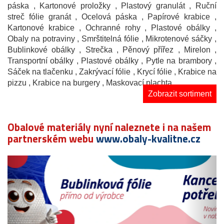
páska
, Kartonové proložky
, Plastový granulát
, Ruční
streč fólie granát
, Ocelová páska
, Papírové krabice
,
Kartonové krabice
, Ochranné rohy
, Plastové obálky
,
Obaly na potraviny
, Smrštitelná fólie
, Mikrotenové sáčky
,
Bublinkové obálky
, Strečka
, Pěnový přířez
, Mirelon
,
Transportní obálky
, Plastové obálky
, Pytle na brambory
,
Sáček na tlačenku
, Zakrývací fólie
, Krycí fólie
, Krabice na
pizzu
, Krabice na burgery
, Maskovací plachta
Zobrazit sortiment
Obalové materiály nyní naleznete i na našem
partnerském webu
www.obaly-kvalitne.cz
Předchozí
N