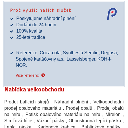
Proč využít našich služeb
Poskytujeme náhradní plnění
Dodání do 24 hodin
100% kvalita
25-letá tradice
Reference: Coca-cola, Synthesia Semtín, Degusa,
Spojené kartáčovny a.s., Lasselsberger, KOH-I-
NOR.
Více referencí
Nabídka velkoobchodu
Prodej balících strojů
, Náhradní plnění
, Velkoobchodní
prodej obalového materiálu
, Prodej obalů
, Prodej obalů
na míru
, Potisk obalového materiálu na míru
, Mirelon
,
Strečová fólie
, Vázací pásky
, Oboustranná lepící páska
,
Lepící páska
, Kartonové krabice
, Bublinkové obálky
,