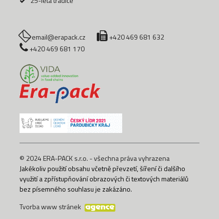
25-letá tradice
email@erapack.cz
+420 469 681 632
+420 469 681 170
© 2024 ERA-PACK s.r.o. - všechna práva vyhrazena
Jakékoliv použití obsahu včetně převzetí, šíření či dalšího
využití a zpřístupňování obrazových či textových materiálů
bez písemného souhlasu je zakázáno.
Tvorba www stránek