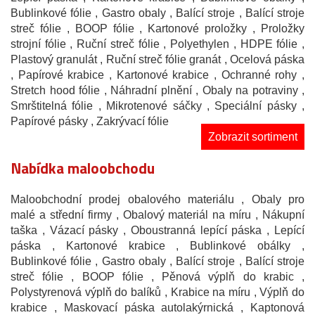
Bublinkové fólie
, Gastro obaly
, Balící stroje
, Balící stroje
streč fólie
, BOOP fólie
, Kartonové proložky
, Proložky
strojní fólie
, Ruční streč fólie
, Polyethylen
, HDPE fólie
,
Plastový granulát
, Ruční streč fólie granát
, Ocelová páska
, Papírové krabice
, Kartonové krabice
, Ochranné rohy
,
Stretch hood fólie
, Náhradní plnění
, Obaly na potraviny
,
Smrštitelná fólie
, Mikrotenové sáčky
, Speciální pásky
,
Papírové pásky
, Zakrývací fólie
Zobrazit sortiment
Nabídka maloobchodu
Maloobchodní prodej obalového materiálu
, Obaly pro
malé a střední firmy
, Obalový materiál na míru
, Nákupní
taška
, Vázací pásky
, Oboustranná lepící páska
, Lepící
páska
, Kartonové krabice
, Bublinkové obálky
,
Bublinkové fólie
, Gastro obaly
, Balící stroje
, Balící stroje
streč fólie
, BOOP fólie
, Pěnová výplň do krabic
,
Polystyrenová výplň do balíků
, Krabice na míru
, Výplň do
krabice
, Maskovací páska autolakýrnická
, Kaptonová