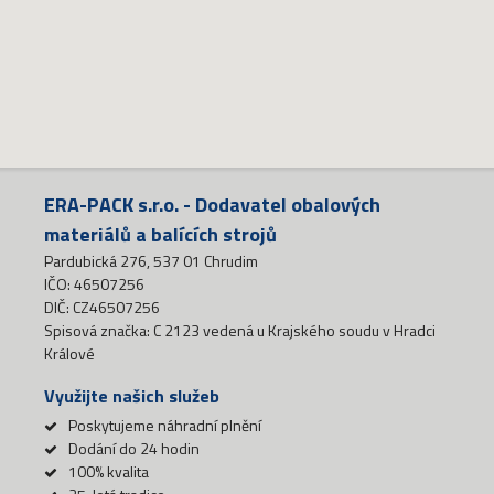
ERA-PACK s.r.o. - Dodavatel obalových
materiálů a balících strojů
Pardubická 276, 537 01 Chrudim
IČO: 46507256
DIČ: CZ46507256
Spisová značka: C 2123 vedená u Krajského soudu v Hradci
Králové
Využijte našich služeb
Poskytujeme náhradní plnění
Dodání do 24 hodin
100% kvalita